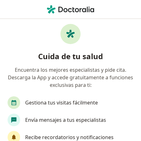
Men
Cáncer De Pulmón • San Pedro Garza Garcia, Nuevo Léon
Filtros
• 1
Seguro
Mapa
Especialistas en Cáncer de pulmón en San
Cuida de tu salud
Pedro Garza Garcia
Encuentra los mejores especialistas y pide cita.
Descarga la App y accede gratuitamente a funciones
¿Qué especialidad estás buscando?
exclusivas para ti:
Oncólogo médico
Internista
Neumólogo
Gestiona tus visitas fácilmente
Envía mensajes a tus especialistas
Recibe recordatorios y notificaciones