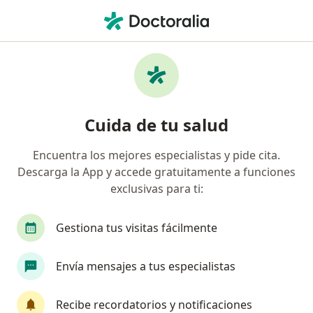
Men
Bronquiolitis • Toluca de Lerdo, México
Filtros
• 1
Seguro
Mapa
Especialistas en Bronquiolitis en Toluca de
Cuida de tu salud
Lerdo
Encuentra los mejores especialistas y pide cita.
Descarga la App y accede gratuitamente a funciones
¿Qué especialidad estás buscando?
exclusivas para ti:
Pediatra
Neonatólogo
Neumólogo pediat
Gestiona tus visitas fácilmente
Envía mensajes a tus especialistas
Recibe recordatorios y notificaciones