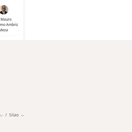
. Mauro
imo Ambriz
Meza
Silao
Cambiar de ciudad
Cambiar de ciudad