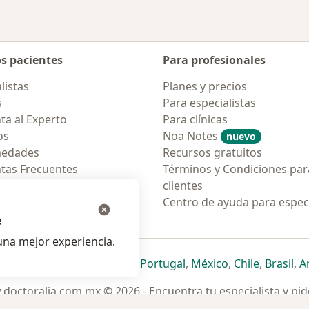
os pacientes
Para profesionales
listas
Planes y precios
s
Para especialistas
ta al Experto
Para clínicas
os
Noa Notes
nuevo
medades
Recursos gratuitos
tas Frecuentes
Términos y Condiciones par
ión para móvil
clientes
ara pacientes
Centro de ayuda para especi
e
na mejor experiencia.
ueva pestaña
en una nueva pestaña
e abre en una nueva pestaña
se abre en una nueva pestaña
se abre en una nueva pestaña
se abre en una nueva pestaña
se abre en una nueva p
se abre en una
se abre e
se
Italia
,
Deutschland
,
Česko
,
Portugal
,
México
,
Chile
,
Brasil
,
A
doctoralia.com.mx © 2026 - Encuentra tu especialista y pide