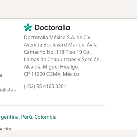
Contacto
Doctoralia - Página de inicio
Doctoralia México S.A. de C.V.
Avenida Boulevard Manuel Ávila
Camacho No. 118 Piso 19 Col.
Lomas de Chapultepec V Sección,
Alcaldía Miguel Hidalgo
CP 11000 CDMX, México
a
(+52) 55 4165 3261
alistas
estaña
 nueva pestaña
n una nueva pestaña
 abre en una nueva pestaña
se abre en una nueva pestaña
se abre en una nueva pestaña
se abre en una nueva pestaña
rgentina
,
Perú
,
Colombia
 cita