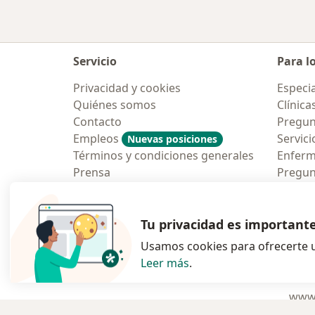
Servicio
Para l
Privacidad y cookies
Especia
Quiénes somos
Clínica
Contacto
Pregun
Empleos
Servici
Nuevas posiciones
Términos y condiciones generales
Enfer
Prensa
Pregun
Aplicac
Blog p
Tu privacidad es important
Usamos cookies para ofrecerte u
Leer más
.
se abre en una n
se abre 
s
Polska
,
Türkiye
,
España
,
www.