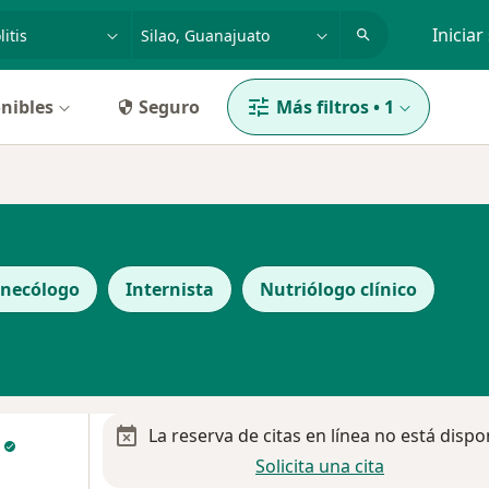
dad, enfermedad o nombre
p. ej. Guadalajara
Iniciar
nibles
Seguro
Más filtros
•
1
inecólogo
Internista
Nutriólogo clínico
La reserva de citas en línea no está dispo
o
Solicita una cita