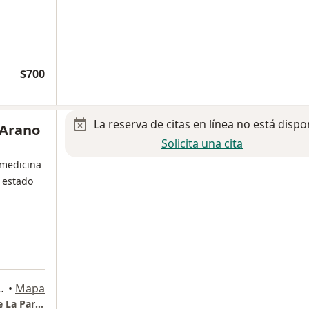
$700
La reserva de citas en línea no está dispo
 Arano
Solicita una cita
 medicina
 estado
a
 Puerto Interior, 36275 Silao, Gto., Silao
•
Mapa
Especialista en Pediatría, Hospital Aranda de La Parra Puerto Interior, Silao Gto.