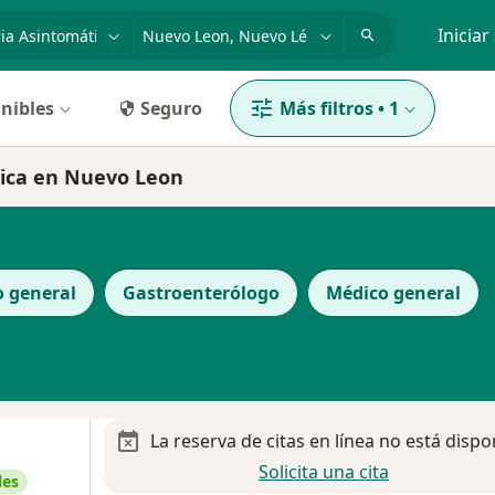
dad, enfermedad o nombre
p. ej. Guadalajara
Iniciar
nibles
Seguro
Más filtros
•
1
tica en Nuevo Leon
o general
Gastroenterólogo
Médico general
La reserva de citas en línea no está dispo
Solicita una cita
les