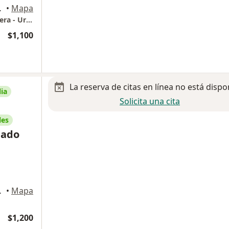
Monterrey
•
Mapa
Centro Médico Ave - Dr. Mario Vásquez Herrera - Urología
$1,100
La reserva de citas en línea no está dispo
ia
Solicita una cita
les
gado
Monterrey
•
Mapa
$1,200