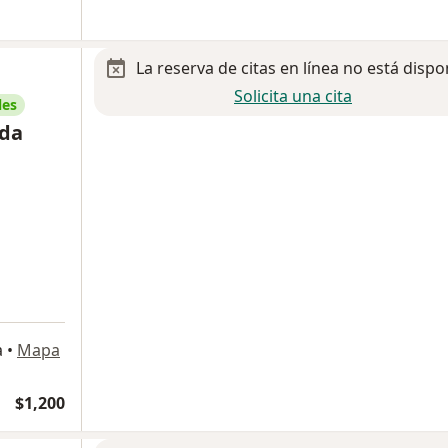
La reserva de citas en línea no está dispo
Solicita una cita
les
nda
a
a
•
Mapa
$1,200