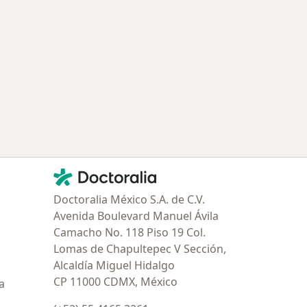
Contacto
Doctoralia - Página de inicio
Doctoralia México S.A. de C.V.
Avenida Boulevard Manuel Ávila
Camacho No. 118 Piso 19 Col.
Lomas de Chapultepec V Sección,
Alcaldía Miguel Hidalgo
CP 11000 CDMX, México
a