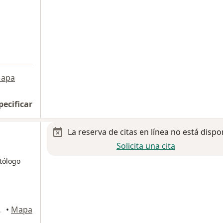
apa
pecificar
La reserva de citas en línea no está dispo
Solicita una cita
tólogo
hihuahua
•
Mapa