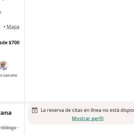
s
hihuahua
•
Mapa
sde $700
lio Lazcano
La reserva de citas en línea no está dispo
cana
Mostrar perfil
·
rdiólogo