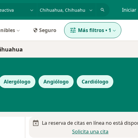
dad, enfermedad o nombre
p. ej. Guadalajara
Iniciar
nibles
Seguro
Más filtros
•
1
Chihuahua
Alergólogo
Angiólogo
Cardiólogo
La reserva de citas en línea no está dispo
Solicita una cita