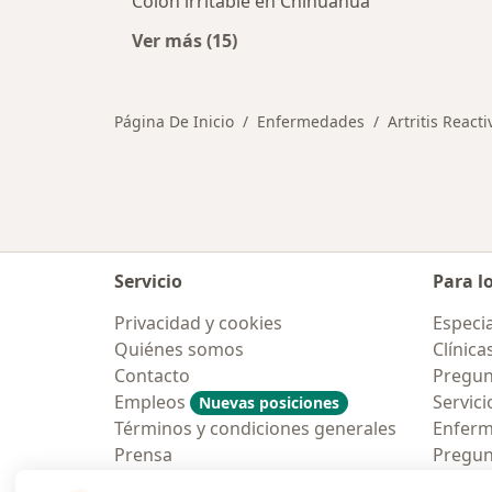
Colon irritable en Chihuahua
Ver más (15)
Más en esta categoría: Otras enf
Página De Inicio
Enfermedades
Artritis Reacti
Servicio
Para l
Privacidad y cookies
Especia
Quiénes somos
Clínica
Contacto
Pregun
Empleos
Servici
Nuevas posiciones
Términos y condiciones generales
Enfer
Prensa
Pregun
Aplicac