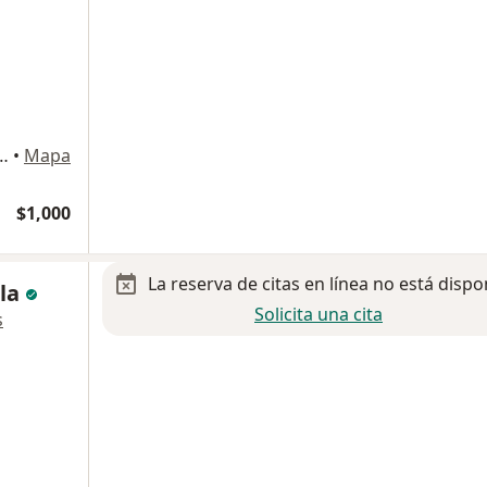
7-B, Zona Centro, Chihuahua
•
Mapa
$1,000
La reserva de citas en línea no está dispo
lla
Solicita una cita
s