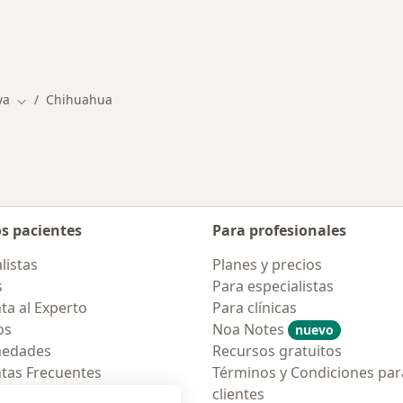
ermedades en Chihuahua
va
Chihuahua
Cambiar de ciudad
os pacientes
Para profesionales
listas
Planes y precios
s
Para especialistas
ta al Experto
Para clínicas
os
Noa Notes
nuevo
medades
Recursos gratuitos
tas Frecuentes
Términos y Condiciones par
ión para móvil
clientes