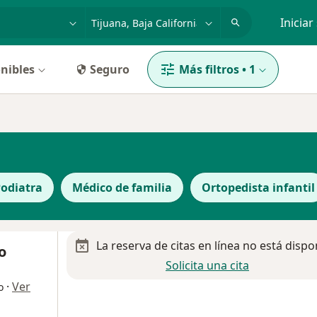
dad, enfermedad o nombre
p. ej. Guadalajara
Iniciar
nibles
Seguro
Más filtros
•
1
odiatra
Médico de familia
Ortopedista infantil
La reserva de citas en línea no está dispo
o
Solicita una cita
·
Ver
o