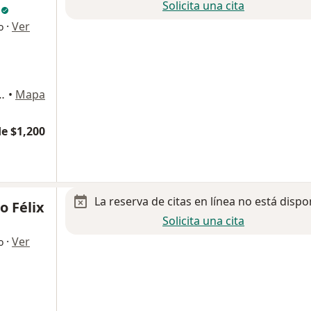
Solicita una cita
o
·
Ver
o
 Rio Tijuana, 22010 Tijuana, B.C., Tijuana
•
Mapa
e $1,200
La reserva de citas en línea no está dispo
o Félix
Solicita una cita
·
Ver
o