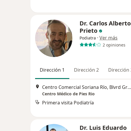
Dr. Carlos Albert
Prieto
·
Ver más
Podiatra
2 opiniones
Dirección 1
Dirección 2
Dirección 
Centro Comercial Soriana Río, Blvrd Gral Rodolfo Sánchez Taboada Local #18, Zona Urbana Rio Tijuana
Centro Médico de Pies Rio
Primera visita Podiatría
Dr. Luis Eduardo