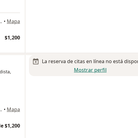
0 Piso 21 Consultorio 2108, Tijuana
•
Mapa
$1,200
La reserva de citas en línea no está dispo
Mostrar perfil
dista,
 Rio Tijuana, 22010 Tijuana, B.C., Tijuana
•
Mapa
e $1,200