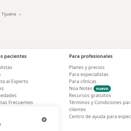
Tijuana
biar de ciudad
Cambiar de ciudad
os pacientes
Para profesionales
listas
Planes y precios
s
Para especialistas
ta al Experto
Para clínicas
os
Noa Notes
nuevo
medades
Recursos gratuitos
tas Frecuentes
Términos y Condiciones par
ión para móvil
clientes
ara pacientes
Centro de ayuda para especi
e