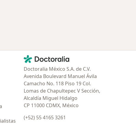
Contacto
Doctoralia - Página de inicio
Doctoralia México S.A. de C.V.
Avenida Boulevard Manuel Ávila
Camacho No. 118 Piso 19 Col.
Lomas de Chapultepec V Sección,
Alcaldía Miguel Hidalgo
CP 11000 CDMX, México
a
(+52) 55 4165 3261
alistas