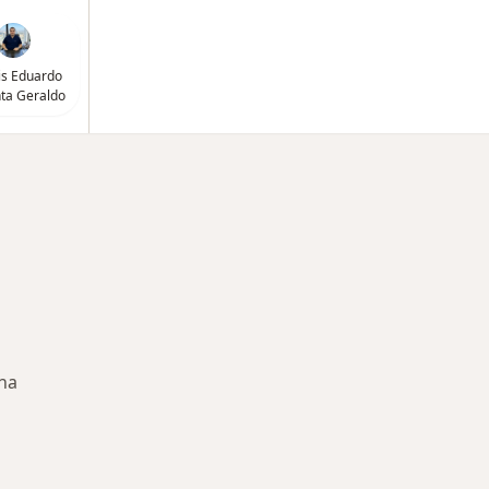
uis Eduardo
ta Geraldo
ana
rmedades en Tijuana