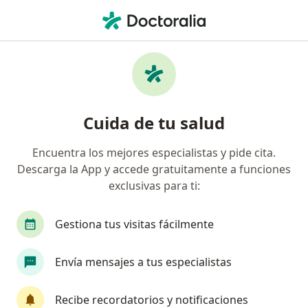
Men
Aneurisma Cerebral • Guadalajara, Jalisco
Filtros
• 1
Seguro
Mapa
Especialistas en Aneurisma cerebral en
Cuida de tu salud
Guadalajara
Encuentra los mejores especialistas y pide cita.
Descarga la App y accede gratuitamente a funciones
¿Qué especialidad estás buscando?
exclusivas para ti:
Neurocirujano
Médico general
Neurólog
Gestiona tus visitas fácilmente
Envía mensajes a tus especialistas
Recibe recordatorios y notificaciones