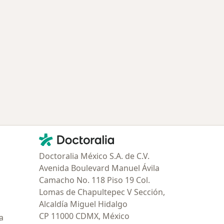
Contacto
Doctoralia - Página de inicio
Doctoralia México S.A. de C.V.
Avenida Boulevard Manuel Ávila
Camacho No. 118 Piso 19 Col.
Lomas de Chapultepec V Sección,
Alcaldía Miguel Hidalgo
CP 11000 CDMX, México
a