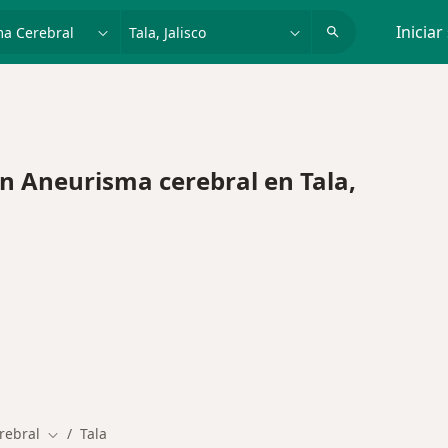
dad, enfermedad o nombre
p. ej. Guadalajara
Iniciar
 Aneurisma cerebral en Tala,
rebral
Tala
Cambiar de ciudad