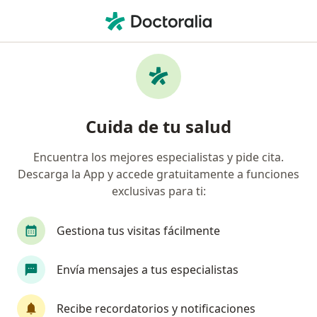
Men
Endoscopista • Mexicali, Baja California
Filtros
Seguro:
MetLife México
Endoscopistas recomendados de MetLife
Cuida de tu salud
México en Mexicali
Encuentra los mejores especialistas y pide cita.
Descarga la App y accede gratuitamente a funciones
exclusivas para ti:
Gestiona tus visitas fácilmente
Envía mensajes a tus especialistas
Destacado
Dr. Alberto Quintero Palazuelos
Recibe recordatorios y notificaciones
·
Ver más
Endoscopista, Cirujano general