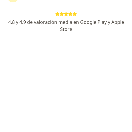
193 opiniones
Calle Novena 1799 Colonia Plutarco Elías Calles , Mexicali
•
Mapa
4.8 y 4.9 de valoración media en Google Play y Apple
Unidad Medica Ambulatoria Almater Mexicali , Baja California
Store
Acepta MetLife México
Visita Endoscopia
Este especialista no ofrece reserva de cita en línea en esta dirección.
Solicita una cita
Unidad Medica Ambulatoria Almater