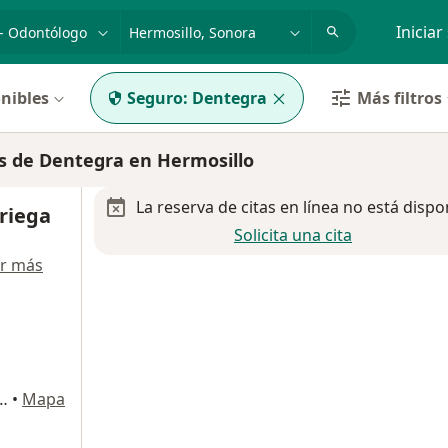
dad, enfermedad o nombre
p. ej. Guadalajara
Iniciar
nibles
Seguro:
Dentegra
Más filtros
s de Dentegra en Hermosillo
La reserva de citas en línea no está dispo
riega
Solicita una cita
r más
avarrete 112 5, Hermosillo
•
Mapa