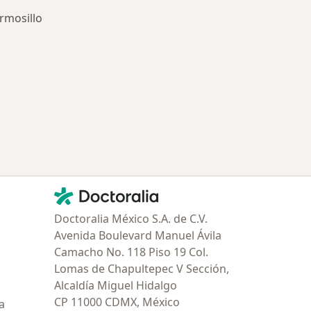
rmosillo
ría: Enfermedades más tratadas
Contacto
Doctoralia - Página de inicio
Doctoralia México S.A. de C.V.
Avenida Boulevard Manuel Ávila
Camacho No. 118 Piso 19 Col.
Lomas de Chapultepec V Sección,
Alcaldía Miguel Hidalgo
CP 11000 CDMX, México
a