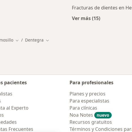
Fracturas de dientes en He
Ver más (15)
alistas de Dentegra
Más en esta catego
mosillo
Dentegra
de ciudad
Cambiar de ciudad
Cambiar de ciudad
os pacientes
Para profesionales
listas
Planes y precios
s
Para especialistas
ta al Experto
Para clínicas
os
Noa Notes
nuevo
medades
Recursos gratuitos
tas Frecuentes
Términos y Condiciones par