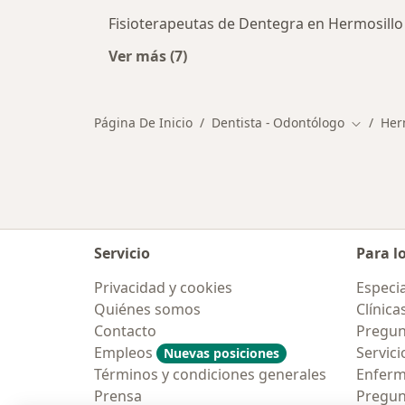
Fisioterapeutas de Dentegra en Hermosillo
Ver más (7)
Más en esta categoría: Otros especi
Página De Inicio
Dentista - Odontólogo
Her
Cambiar 
Servicio
Para l
Privacidad y cookies
Especia
Quiénes somos
Clínica
Contacto
Pregun
Empleos
Servici
Nuevas posiciones
Términos y condiciones generales
Enfer
Prensa
Pregun