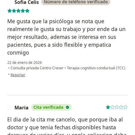
Sofia Celis
Número de teléfono verificado
S
Me gusta que la psicóloga se nota que
realmente le gusta su trabajo y por ende da un
mejor resultado, ademas se interesa en sus
pacientes, pues a sido flexible y empatica
conmigo
22 de enero de 2026
•
Consulta privada Centro Creser
•
Terapia cognitivo-conductual (TCC)
en opinión del usuario Sofia Celis
•
Reportar
Maria
Cita verificada
M
El dia de la cita me cancelo, que porque iba al
doctor y que tenia fechas disponibles hasta