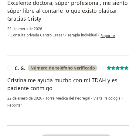
Excelente doctora, súper profesional, me siento
súper libre al contarle lo que existo platicar
Gracias Cristy
22 de enero de 2026
en opinión del usuar
•
Consulta privada Centro Creser
•
Terapia individual
•
Reportar
C. G.
Número de teléfono verificado
C
Cristina me ayuda mucho con mi TDAH y es
paciente conmigo
22 de enero de 2026
•
Torre Médica del Pedregal
•
Visita Psicología
•
en opinión del usuario C. G.
Reportar