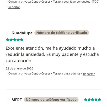
•
Consulta privada Centro Creser
•
Terapia cognitivo-conductual (TCC)
en opinión del usuario FA
•
Reportar
Guadalupe
Número de teléfono verificado
G
Excelente atención, me ha ayudado mucho a
reducir la ansiedad. Es muy paciente y escucha
con atención.
22 de enero de 2026
en opinión del us
•
Consulta privada Centro Creser
•
Terapia para adultos
•
Reportar
MFRT
Número de teléfono verificado
M