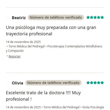
Beatriz
Número de teléfono verificado
B
Una psicóloga muy preparada con una gran
trayectoria profesional
14 de noviembre de 2025
•
Torre Médica del Pedregal
•
Psicoterapia Contemplativa Mindfulness
y Compasión
en opinión del usuario Beatriz
•
Reportar
Olivia
Número de teléfono verificado
O
Excelente trato de la doctora !!!! Muy
profesional !
14 de noviembre de 2025
•
Torre Médica del Pedregal
•
Visita Psicología