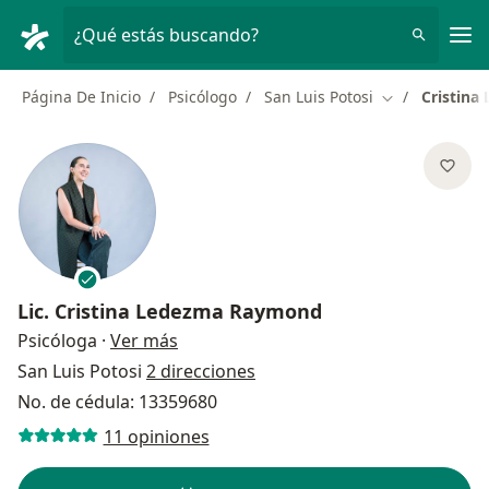
Men
¿Qué estás buscando?
Página De Inicio
Psicólogo
San Luis Potosi
Cristin
Cambiar de ci
Lic.
Cristina Ledezma Raymond
sobre las especializaciones
Psicóloga
·
Ver más
San Luis Potosi
2 direcciones
No. de cédula: 13359680
11 opiniones