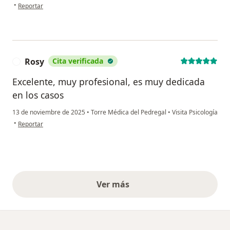
en opinión del usuario Olivia
•
Reportar
Rosy
Cita verificada
R
Excelente, muy profesional, es muy dedicada
en los casos
13 de noviembre de 2025
•
Torre Médica del Pedregal
•
Visita Psicología
en opinión del usuario Rosy
•
Reportar
Ver más
opiniones anteriores