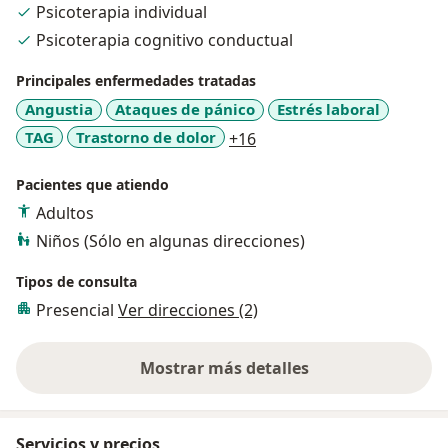
Psicoterapia individual
Ofrezco atención presencial y en línea. Creo en la
Psicoterapia cognitivo conductual
importancia de brindar un espacio seguro donde
podamos trabajar juntos en tu bienestar emocional,
Principales enfermedades tratadas
con herramientas prácticas y un lenguaje claro,
Angustia
Ataques de pánico
Estrés laboral
adaptado a tus necesidades.
a11y_sr_more_diseases
TAG
Trastorno de dolor
+16
Pacientes que atiendo
Adultos
Niños (Sólo en algunas direcciones)
Tipos de consulta
Presencial
Ver direcciones (2)
Mostrar más detalles
sobre la experiencia
Servicios y precios