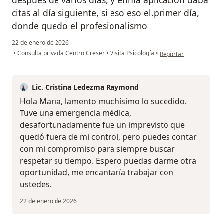
despues de varios días, y ennla aplicacion daba
citas al día siguiente, si eso eso el.primer día,
donde quedo el profesionalismo
22 de enero de 2026
en opinión del usuario
•
Consulta privada Centro Creser
•
Visita Psicología
•
Reportar
Lic. Cristina Ledezma Raymond
Hola María, lamento muchísimo lo sucedido.
Tuve una emergencia médica,
desafortunadamente fue un imprevisto que
quedó fuera de mi control, pero puedes contar
con mi compromiso para siempre buscar
respetar su tiempo. Espero puedas darme otra
oportunidad, me encantaría trabajar con
ustedes.
22 de enero de 2026