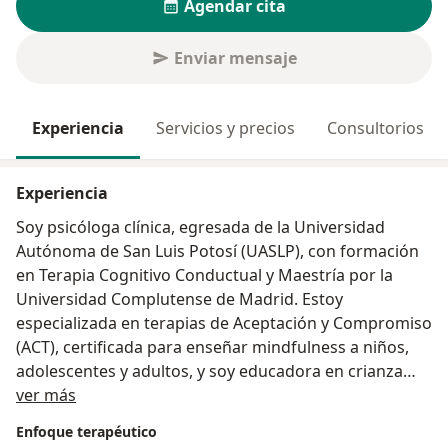
Agendar cita
Enviar mensaje
Experiencia
Servicios y precios
Consultorios
Experiencia
Soy psicóloga clínica, egresada de la Universidad
Autónoma de San Luis Potosí (UASLP), con formación
en Terapia Cognitivo Conductual y Maestría por la
Universidad Complutense de Madrid. Estoy
especializada en terapias de Aceptación y Compromiso
(ACT), certificada para enseñar mindfulness a niños,
adolescentes y adultos, y soy educadora en crianza
Sobre mí
positiva por la Positive Discipline Association (PDA).
ver más
Acompaño a mis pacientes desde un enfoque
Enfoque terapéutico
empático, respetuoso y basado en la evidencia.