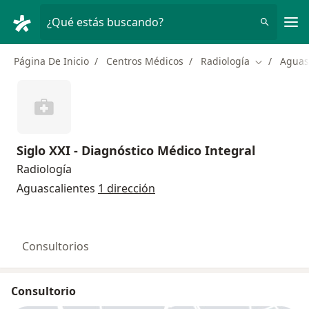
Men
¿Qué estás buscando?
Página De Inicio
Centros Médicos
Radiología
Aguas
Cambiar de
Siglo XXI - Diagnóstico Médico Integral
Radiología
Aguascalientes
1 dirección
Consultorios
Consultorio