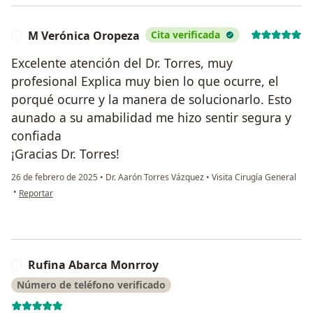
M Verónica Oropeza
Cita verificada
M
Excelente atención del Dr. Torres, muy
profesional Explica muy bien lo que ocurre, el
porqué ocurre y la manera de solucionarlo. Esto
aunado a su amabilidad me hizo sentir segura y
confiada
¡Gracias Dr. Torres!
26 de febrero de 2025
•
Dr. Aarón Torres Vázquez
•
Visita Cirugía General
en opinión del usuario M Verónica Oropeza
•
Reportar
Rufina Abarca Monrroy
R
Número de teléfono verificado