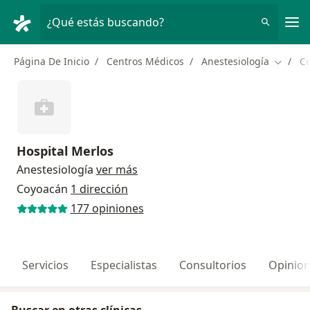
Men
¿Qué estás buscando?
Página De Inicio
Centros Médicos
Anestesiología
C
Cambiar
Hospital Merlos
Anestesiología
ver más
Coyoacán
1 dirección
177 opiniones
Servicios
Especialistas
Consultorios
Opinio
Buscar en otras clínicas