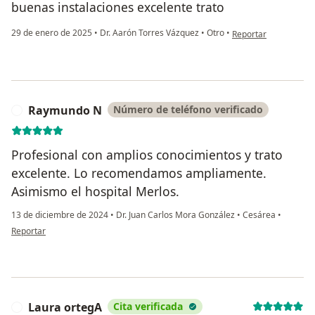
buenas instalaciones excelente trato
en opinión del usuar
29 de enero de 2025
•
Dr. Aarón Torres Vázquez
•
Otro
•
Reportar
Raymundo N
Número de teléfono verificado
R
Profesional con amplios conocimientos y trato
excelente. Lo recomendamos ampliamente.
Asimismo el hospital Merlos.
13 de diciembre de 2024
•
Dr. Juan Carlos Mora González
•
Cesárea
•
en opinión del usuario Raymundo N
Reportar
Laura ortegA
Cita verificada
L