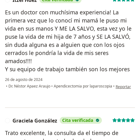
Itzel Hdez
Es un doctor con muchísima experiencia! La
primera vez que lo conocí mi mamá le puso mi
vida en sus manos Y ME LA SALVO, esta vez yo le
puse la vida de mi hija de 7 años y SE LA SALVÓ,
sin duda alguna es a alguien que con los ojos
cerrados le pondría la vida de mis seres
amados!!!!
Y su equipo de trabajo también son los mejores
26 de agosto de 2024
en opinión del
•
Dr. Néstor Apaez Araujo
•
Apendicectomia por laparoscopia
•
Reportar
Graciela González
Cita verificada
G
Trato excelente, la consulta da el tiempo de