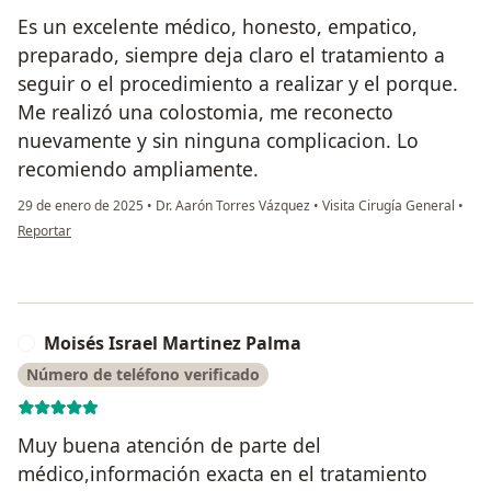
Es un excelente médico, honesto, empatico,
preparado, siempre deja claro el tratamiento a
seguir o el procedimiento a realizar y el porque.
Me realizó una colostomia, me reconecto
nuevamente y sin ninguna complicacion. Lo
recomiendo ampliamente.
29 de enero de 2025
•
Dr. Aarón Torres Vázquez
•
Visita Cirugía General
•
en opinión del usuario Rufina Abarca Monrroy
Reportar
Moisés Israel Martinez Palma
M
Número de teléfono verificado
Muy buena atención de parte del
médico,información exacta en el tratamiento