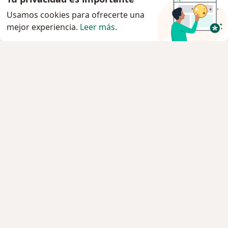
Usamos cookies para ofrecerte una
mejor experiencia.
Leer más
.
Servicio
Privacidad y cookies
Quiénes somos
Contacto
Empleos
Nuevas posiciones
Términos y condiciones generales
Prensa
Para los pacientes
Especialistas
Clínicas
Pregunta al Experto
Servicios
Enfermedades