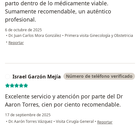
parto dentro de lo médicamente viable.
Sumamente recomendable, un auténtico
profesional.
6 de octubre de 2025
•
Dr. Juan Carlos Mora González
•
Primera visita Ginecología y Obstetricia
en opinión del usuario Manuel
•
Reportar
Israel Garzón Mejía
Número de teléfono verificado
I
Excelente servicio y atención por parte del Dr
Aaron Torres, cien por ciento recomendable.
17 de septiembre de 2025
en opinión del usuario I
•
Dr. Aarón Torres Vázquez
•
Visita Cirugía General
•
Reportar