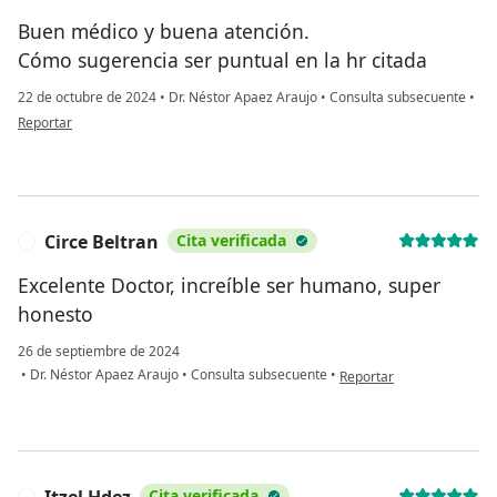
Buen médico y buena atención.
Cómo sugerencia ser puntual en la hr citada
22 de octubre de 2024
•
Dr. Néstor Apaez Araujo
•
Consulta subsecuente
•
en opinión del usuario Laura ortegA
Reportar
Circe Beltran
Cita verificada
C
Excelente Doctor, increíble ser humano, super
honesto
26 de septiembre de 2024
en opinión del usuario Ci
•
Dr. Néstor Apaez Araujo
•
Consulta subsecuente
•
Reportar
Cita verificada
I