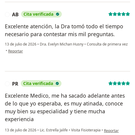
AB
Cita verificada
A
Excelente atención, la Dra tomó todo el tiempo
necesario para contestar mis mil preguntas.
13 de julio de 2026
•
Dra. Evelyn Michan Husny
•
Consulta de primera vez
en opinión del usuario AB
•
Reportar
PR
Cita verificada
P
Excelente Medico, me ha sacado adelante antes
de lo que yo esperaba, es muy atinada, conoce
muy bien su especialidad y tiene mucha
experiencia
en opinión del usu
13 de julio de 2026
•
Lic. Estrella Jalife
•
Visita Fisioterapia
•
Reportar