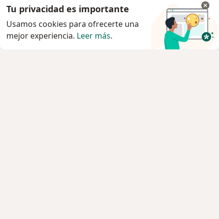
Tu privacidad es importante
Usamos cookies para ofrecerte una
mejor experiencia.
Leer más
.
Servicio
Agendar cita
Privacidad y cookies
Quiénes somos
Contacto
Empleos
Nuevas posiciones
Términos y condiciones generales
Prensa
Para los pacientes
Especialistas
Clínicas
Pregunta al Experto
Servicios