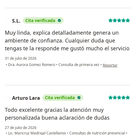
S.L.
Cita verificada
S
Muy linda, explica detalladamente genera un
ambiente de confianza. Cualquier duda que
tengas te la responde me gustó mucho el servicio
31 de julio de 2026
en opinión del usuar
•
Dra. Aurora Gomez Romero
•
Consulta de primera vez
•
Reportar
Arturo Lara
Cita verificada
A
Todo excelente gracias la atención muy
personalizada buena aclaración de dudas
27 de julio de 2026
•
Lic. Maricruz Madrigal Castellanos
•
Consultas de nutrición presencial
•