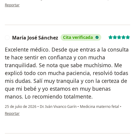
en opinión del usuario Arturo Lara
Reportar
María José Sánchez
Cita verificada
M
Excelente médico. Desde que entras a la consulta
te hace sentir en confianza y con mucha
tranquilidad. Se nota que sabe muchísimo. Me
explicó todo con mucha paciencia, resolvió todas
mis dudas. Salí muy tranquila y con la certeza de
que mi bebé y yo estamos en muy buenas
manos. Lo recomiendo totalmente.
25 de julio de 2026
•
Dr. Iván Vivanco Garín
•
Medicina materno fetal
•
en opinión del usuario María José Sánchez
Reportar