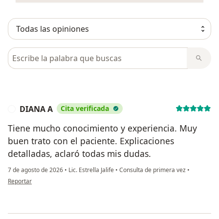
Busca en opiniones
DIANA A
Cita verificada
D
Tiene mucho conocimiento y experiencia. Muy
buen trato con el paciente. Explicaciones
detalladas, aclaró todas mis dudas.
7 de agosto de 2026
•
Lic. Estrella Jalife
•
Consulta de primera vez
•
en opinión del usuario DIANA A
Reportar