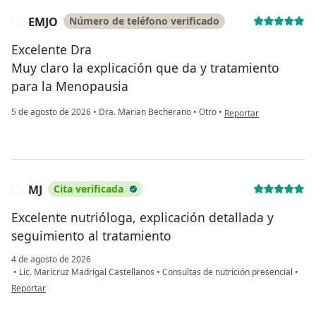
EMJO
Número de teléfono verificado
E
Excelente Dra
Muy claro la explicación que da y tratamiento
para la Menopausia
en opinión del usuario
5 de agosto de 2026
•
Dra. Marian Becherano
•
Otro
•
Reportar
MJ
Cita verificada
M
Excelente nutrióloga, explicación detallada y
seguimiento al tratamiento
4 de agosto de 2026
•
Lic. Maricruz Madrigal Castellanos
•
Consultas de nutrición presencial
•
en opinión del usuario MJ
Reportar