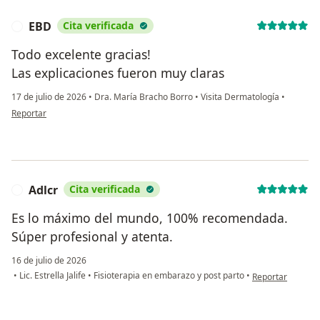
EBD
Cita verificada
E
Todo excelente gracias!
Las explicaciones fueron muy claras
17 de julio de 2026
•
Dra. María Bracho Borro
•
Visita Dermatología
•
en opinión del usuario EBD
Reportar
Adlcr
Cita verificada
A
Es lo máximo del mundo, 100% recomendada.
Súper profesional y atenta.
16 de julio de 2026
en opinión del us
•
Lic. Estrella Jalife
•
Fisioterapia en embarazo y post parto
•
Reportar