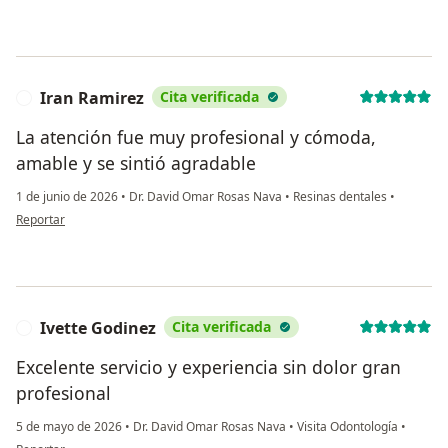
Iran Ramirez
Cita verificada
I
La atención fue muy profesional y cómoda,
amable y se sintió agradable
1 de junio de 2026
•
Dr. David Omar Rosas Nava
•
Resinas dentales
•
en opinión del usuario Iran Ramirez
Reportar
Ivette Godinez
Cita verificada
I
Excelente servicio y experiencia sin dolor gran
profesional
5 de mayo de 2026
•
Dr. David Omar Rosas Nava
•
Visita Odontología
•
en opinión del usuario Ivette Godinez