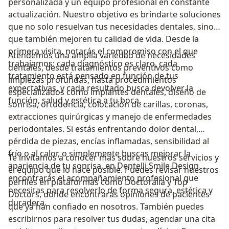
personalizada y un equipo profesional en constante
actualización. Nuestro objetivo es brindarte soluciones
que no solo resuelvan tus necesidades dentales, sino
que también mejoren tu calidad de vida. Desde la
primera visita, notarás el compromiso con el que
Atendemos una amplia variedad de necesidades
trabajamos: cada diagnóstico es claro, cada
dentales, desde tratamientos preventivos como
tratamiento está pensado en función de tus
limpiezas profundas, hasta procedimientos
expectativas, y cada resultado busca devolver la
especializados como implantes dentales, diseño de
función, salud y estética a tu boca.
sonrisa, ortodoncia, colocación de carillas, coronas,
extracciones quirúrgicas y manejo de enfermedades
periodontales. Si estás enfrentando dolor dental,
pérdida de piezas, encías inflamadas, sensibilidad al
frío o al calor, o simplemente buscas mejorar la
Te invitamos a conocer más sobre nuestros servicios y
apariencia de tu sonrisa, en Dentelli Smile Design
el equipo que lo hace posible. Puedes revisar nuestros
encontrarás el acompañamiento profesional que
perfiles en plataformas como Doctoralia y Top
necesitas para resolverlo de forma segura, estética y
Doctors, donde encontrarás opiniones de pacientes
duradera.
que ya han confiado en nosotros. También puedes
escribirnos para resolver tus dudas, agendar una cita