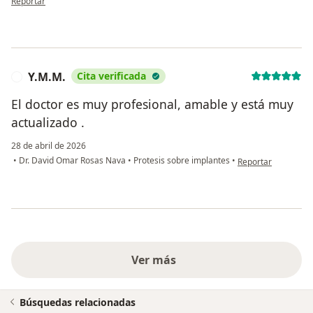
Reportar
Y.M.M.
Cita verificada
Y
El doctor es muy profesional, amable y está muy
actualizado .
28 de abril de 2026
en opinión del usua
•
Dr. David Omar Rosas Nava
•
Protesis sobre implantes
•
Reportar
Ver más
Búsquedas relacionadas