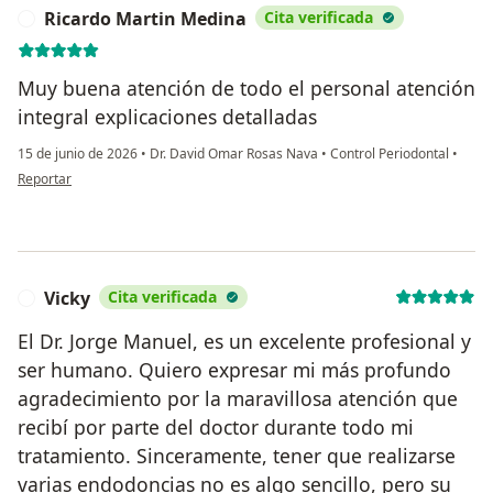
Ricardo Martin Medina
Cita verificada
R
Muy buena atención de todo el personal atención
integral explicaciones detalladas
15 de junio de 2026
•
Dr. David Omar Rosas Nava
•
Control Periodontal
•
en opinión del usuario Ricardo Martin Medina
Reportar
Vicky
Cita verificada
V
El Dr. Jorge Manuel, es un excelente profesional y
ser humano. Quiero expresar mi más profundo
agradecimiento por la maravillosa atención que
recibí por parte del doctor durante todo mi
tratamiento. Sinceramente, tener que realizarse
varias endodoncias no es algo sencillo, pero su