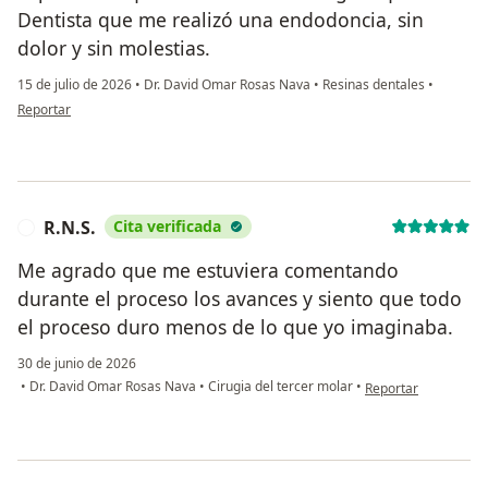
Dentista que me realizó una endodoncia, sin
dolor y sin molestias.
15 de julio de 2026
•
Dr. David Omar Rosas Nava
•
Resinas dentales
•
en opinión del usuario Ariadna
Reportar
R.N.S.
Cita verificada
R
Me agrado que me estuviera comentando
durante el proceso los avances y siento que todo
el proceso duro menos de lo que yo imaginaba.
30 de junio de 2026
en opinión del usuar
•
Dr. David Omar Rosas Nava
•
Cirugia del tercer molar
•
Reportar