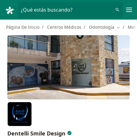
Men
¿Qué estás buscando?
Página De Inicio
Centros Médicos
Odontología
Met
Cambiar d
Dentelli Smile Design