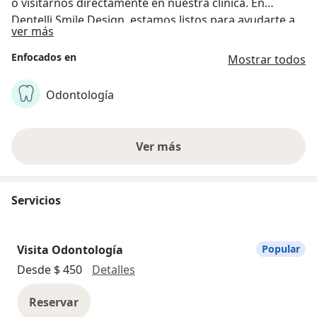
o visitarnos directamente en nuestra clínica. En
Dentelli Smile Design, estamos listos para ayudarte a
Acerca de nosotros
ver más
sonreír con confianza.
Enfocados en
Mostrar todos
Odontología
Ver más
Servicios
Visita Odontología
Popular
Visita Odontología
Desde $ 450
Detalles
Reservar