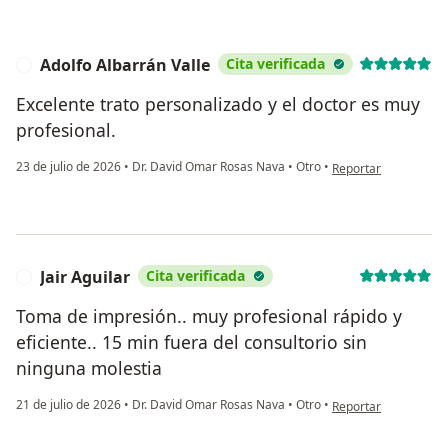
Adolfo Albarrán Valle
Cita verificada
A
Excelente trato personalizado y el doctor es muy
profesional.
en opinión del usuari
23 de julio de 2026
•
Dr. David Omar Rosas Nava
•
Otro
•
Reportar
Jair Aguilar
Cita verificada
J
Toma de impresión.. muy profesional rápido y
eficiente.. 15 min fuera del consultorio sin
ninguna molestia
en opinión del usuari
21 de julio de 2026
•
Dr. David Omar Rosas Nava
•
Otro
•
Reportar