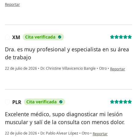
en opinión del usuario Alfredo Guzzi
Reportar
XM
Cita verificada
X
Dra. es muy profesional y especialista en su área
de trabajo
en opinión del 
22 de julio de 2026
•
Dr. Christine Villavicencio Bangle
•
Otro
•
Reportar
PLR
Cita verificada
P
Excelente médico, supo diagnosticar mi lesión
muscular y salí de la consulta con menos dolor.
en opinión del usuario PLR
22 de julio de 2026
•
Dr. Pablo Alvear López
•
Otro
•
Reportar