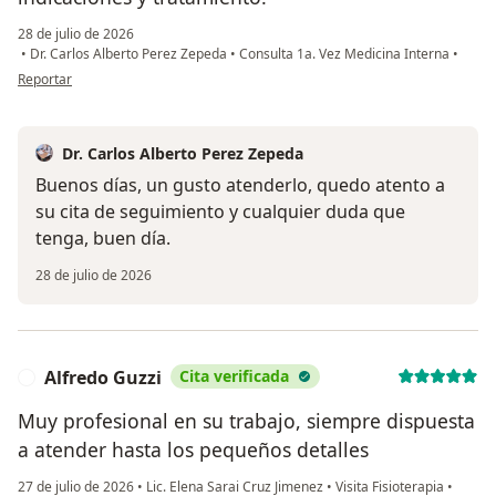
28 de julio de 2026
•
Dr. Carlos Alberto Perez Zepeda
•
Consulta 1a. Vez Medicina Interna
•
en opinión del usuario Baldomero Valdez
Reportar
Dr. Carlos Alberto Perez Zepeda
Buenos días, un gusto atenderlo, quedo atento a
su cita de seguimiento y cualquier duda que
tenga, buen día.
28 de julio de 2026
Alfredo Guzzi
Cita verificada
A
Muy profesional en su trabajo, siempre dispuesta
a atender hasta los pequeños detalles
27 de julio de 2026
•
Lic. Elena Sarai Cruz Jimenez
•
Visita Fisioterapia
•