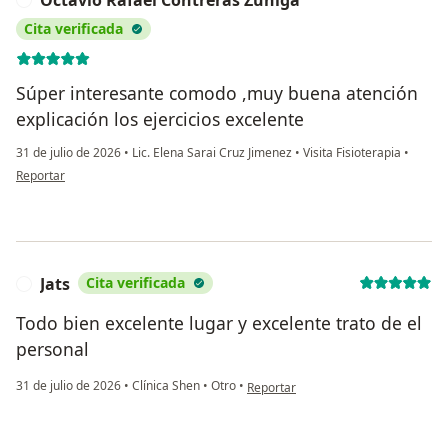
Cita verificada
Súper interesante comodo ,muy buena atención
explicación los ejercicios excelente
31 de julio de 2026
•
Lic. Elena Sarai Cruz Jimenez
•
Visita Fisioterapia
•
en opinión del usuario Octavio Rafael Contreras Zúñiga
Reportar
Jats
Cita verificada
J
Todo bien excelente lugar y excelente trato de el
personal
en opinión del usuario Jats
31 de julio de 2026
•
Clínica Shen
•
Otro
•
Reportar