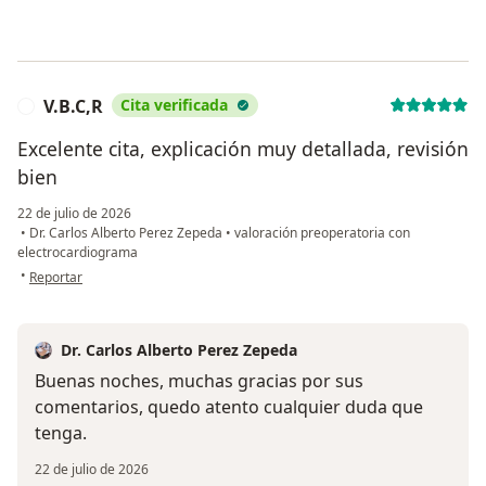
V.B.C,R
Cita verificada
V
Excelente cita, explicación muy detallada, revisión
bien
22 de julio de 2026
•
Dr. Carlos Alberto Perez Zepeda
•
valoración preoperatoria con
electrocardiograma
en opinión del usuario V.B.C,R
•
Reportar
Dr. Carlos Alberto Perez Zepeda
Buenas noches, muchas gracias por sus
comentarios, quedo atento cualquier duda que
tenga.
22 de julio de 2026