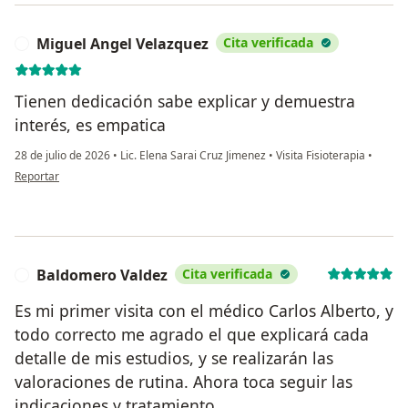
Miguel Angel Velazquez
Cita verificada
M
Tienen dedicación sabe explicar y demuestra
interés, es empatica
28 de julio de 2026
•
Lic. Elena Sarai Cruz Jimenez
•
Visita Fisioterapia
•
en opinión del usuario Miguel Angel Velazquez
Reportar
Baldomero Valdez
Cita verificada
B
Es mi primer visita con el médico Carlos Alberto, y
todo correcto me agrado el que explicará cada
detalle de mis estudios, y se realizarán las
valoraciones de rutina. Ahora toca seguir las
indicaciones y tratamiento.