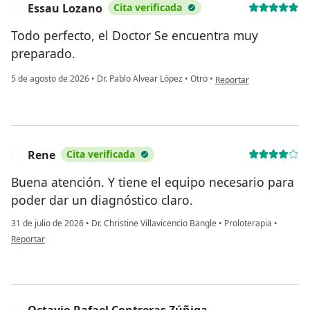
Essau Lozano
Cita verificada
E
Todo perfecto, el Doctor Se encuentra muy
preparado.
en opinión del usuario 
5 de agosto de 2026
•
Dr. Pablo Alvear López
•
Otro
•
Reportar
Rene
Cita verificada
R
Buena atención. Y tiene el equipo necesario para
poder dar un diagnóstico claro.
31 de julio de 2026
•
Dr. Christine Villavicencio Bangle
•
Proloterapia
•
en opinión del usuario Rene
Reportar
Octavio Rafael Contreras Zúñiga
O