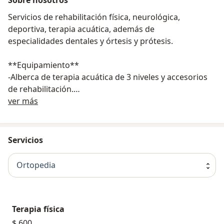
Servicios de rehabilitación física, neurológica,
deportiva, terapia acuática, además de
especialidades dentales y órtesis y prótesis.
**Equipamiento**
-Alberca de terapia acuática de 3 niveles y accesorios
de rehabilitación.
Acerca de nosotros
-Infrarrojo
ver más
-Fluidoterapia
-Láser y ultrasonido terapéuticos.
-Electroestimuladores de corrientes interferenciales.
Servicios
-Terapia mediante ondas de choque.
-Láser de alta intensidad
Ortopedia
-Sistema Super Inductivo
Terapia física
$ 600