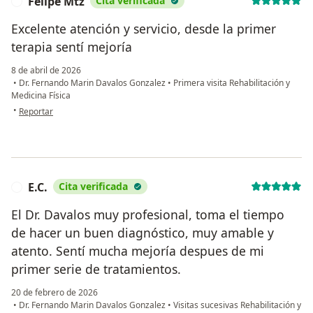
Felipe Mtz
Cita verificada
F
Excelente atención y servicio, desde la primer
terapia sentí mejoría
8 de abril de 2026
•
Dr. Fernando Marin Davalos Gonzalez
•
Primera visita Rehabilitación y
Medicina Física
en opinión del usuario Felipe Mtz
•
Reportar
E.C.
Cita verificada
E
El Dr. Davalos muy profesional, toma el tiempo
de hacer un buen diagnóstico, muy amable y
atento. Sentí mucha mejoría despues de mi
primer serie de tratamientos.
20 de febrero de 2026
•
Dr. Fernando Marin Davalos Gonzalez
•
Visitas sucesivas Rehabilitación y