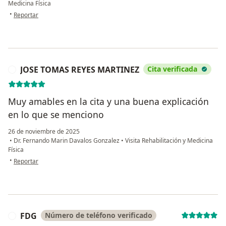
Medicina Física
en opinión del usuario E.C.
•
Reportar
JOSE TOMAS REYES MARTINEZ
Cita verificada
J
Muy amables en la cita y una buena explicación
en lo que se menciono
26 de noviembre de 2025
•
Dr. Fernando Marin Davalos Gonzalez
•
Visita Rehabilitación y Medicina
Física
en opinión del usuario JOSE TOMAS REYES MARTINEZ
•
Reportar
FDG
Número de teléfono verificado
F