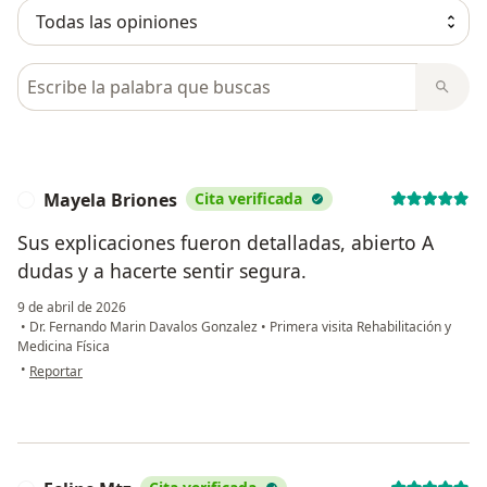
Busca en opiniones
Mayela Briones
Cita verificada
M
Sus explicaciones fueron detalladas, abierto A
dudas y a hacerte sentir segura.
9 de abril de 2026
•
Dr. Fernando Marin Davalos Gonzalez
•
Primera visita Rehabilitación y
Medicina Física
en opinión del usuario Mayela Briones
•
Reportar