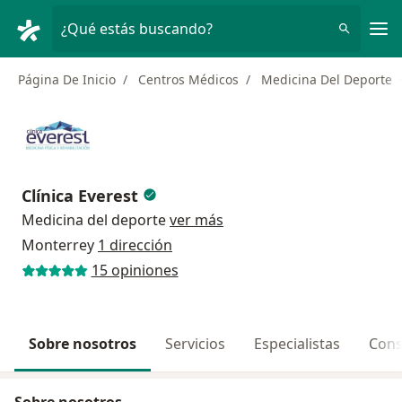
Men
¿Qué estás buscando?
Página De Inicio
Centros Médicos
Medicina Del Deporte
Clínica Everest
Medicina del deporte
ver más
Monterrey
1 dirección
15 opiniones
Sobre nosotros
Servicios
Especialistas
Cons
Sobre nosotros