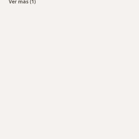
Ver más (1)
Más en esta categoría: Centros de Medicina del 