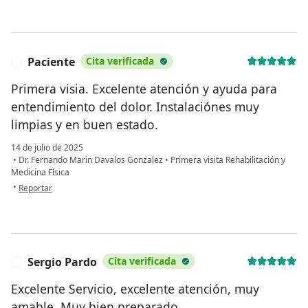
Paciente
Cita verificada
P
Primera visia. Excelente atención y ayuda para
entendimiento del dolor. Instalaciónes muy
limpias y en buen estado.
14 de julio de 2025
•
Dr. Fernando Marin Davalos Gonzalez
•
Primera visita Rehabilitación y
Medicina Física
en opinión del usuario Paciente
•
Reportar
Sergio Pardo
Cita verificada
S
Excelente Servicio, excelente atención, muy
amable. Muy bien preparado.