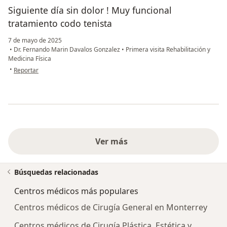
Siguiente día sin dolor ! Muy funcional
tratamiento codo tenista
7 de mayo de 2025
•
Dr. Fernando Marin Davalos Gonzalez
•
Primera visita Rehabilitación y
Medicina Física
en opinión del usuario Lorena olivares
•
Reportar
Ver más
Búsquedas relacionadas
Centros médicos más populares
Centros médicos de Cirugía General en Monterrey
Centros médicos de Cirugía Plástica, Estética y