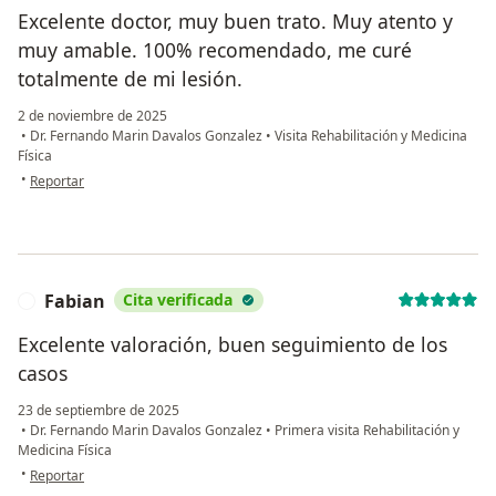
Excelente doctor, muy buen trato. Muy atento y
muy amable. 100% recomendado, me curé
totalmente de mi lesión.
2 de noviembre de 2025
•
Dr. Fernando Marin Davalos Gonzalez
•
Visita Rehabilitación y Medicina
Física
en opinión del usuario FDG
•
Reportar
Fabian
Cita verificada
F
Excelente valoración, buen seguimiento de los
casos
23 de septiembre de 2025
•
Dr. Fernando Marin Davalos Gonzalez
•
Primera visita Rehabilitación y
Medicina Física
en opinión del usuario Fabian
•
Reportar