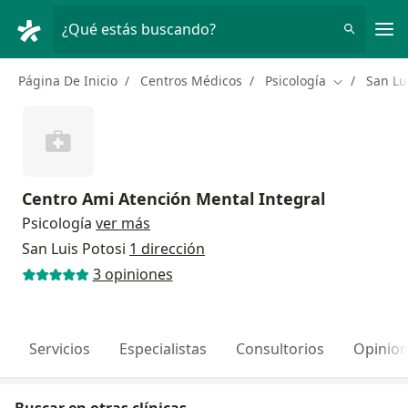
Men
¿Qué estás buscando?
Página De Inicio
Centros Médicos
Psicología
San Lu
Cambiar de 
Centro Ami Atención Mental Integral
Psicología
ver más
San Luis Potosi
1 dirección
3 opiniones
Servicios
Especialistas
Consultorios
Opinio
Buscar en otras clínicas