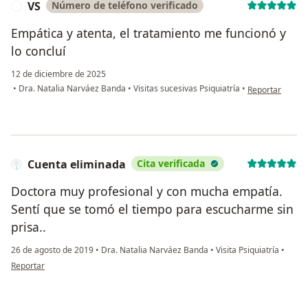
VS
Número de teléfono verificado
V
Empática y atenta, el tratamiento me funcionó y
lo concluí
12 de diciembre de 2025
en opinión del 
•
Dra. Natalia Narváez Banda
•
Visitas sucesivas Psiquiatría
•
Reportar
Cuenta eliminada
Cita verificada
Doctora muy profesional y con mucha empatía.
Sentí que se tomó el tiempo para escucharme sin
prisa..
26 de agosto de 2019
•
Dra. Natalia Narváez Banda
•
Visita Psiquiatría
•
en opinión del usuario Cuenta eliminada
Reportar