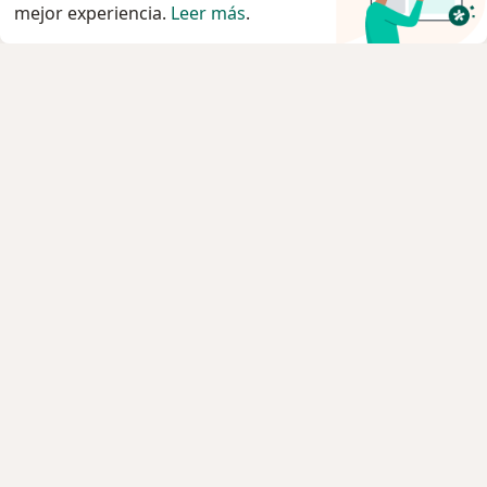
mejor experiencia.
Leer más
.
Servicio
Privacidad y cookies
Quiénes somos
Contacto
Empleos
Nuevas posiciones
Términos y condiciones generales
Prensa
Para los pacientes
Especialistas
Clínicas
Pregunta al Experto
Servicios
Enfermedades
Preguntas Frecuentes
Aplicación para móvil