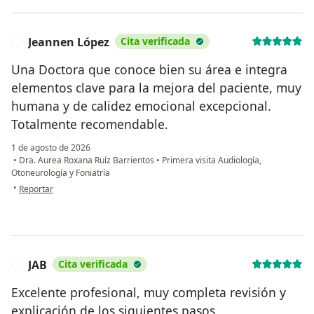
Jeannen López
Cita verificada
J
Una Doctora que conoce bien su área e integra
elementos clave para la mejora del paciente, muy
humana y de calidez emocional excepcional.
Totalmente recomendable.
1 de agosto de 2026
•
Dra. Aurea Roxana Ruíz Barrientos
•
Primera visita Audiología,
Otoneurología y Foniatría
en opinión del usuario Jeannen López
•
Reportar
JAB
Cita verificada
J
Excelente profesional, muy completa revisión y
explicación de los siguientes pasos