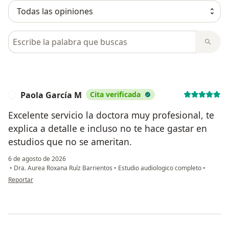
Busca en opiniones
Paola García M
Cita verificada
P
Excelente servicio la doctora muy profesional, te
explica a detalle e incluso no te hace gastar en
estudios que no se ameritan.
6 de agosto de 2026
•
Dra. Aurea Roxana Ruíz Barrientos
•
Estudio audiologico completo
•
en opinión del usuario Paola García M
Reportar