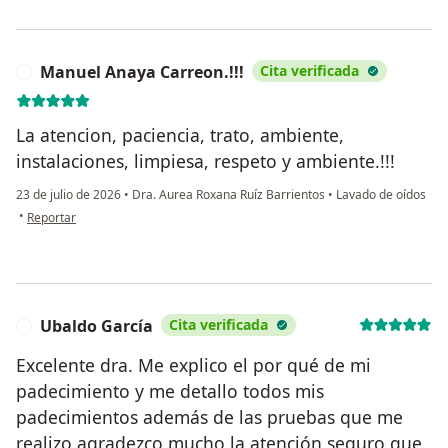
Manuel Anaya Carreon.!!!
Cita verificada
M
La atencion, paciencia, trato, ambiente,
instalaciones, limpiesa, respeto y ambiente.!!!
23 de julio de 2026
•
Dra. Aurea Roxana Ruíz Barrientos
•
Lavado de oídos
en opinión del usuario Manuel Anaya Carreon.!!!
•
Reportar
Ubaldo García
Cita verificada
U
Excelente dra. Me explico el por qué de mi
padecimiento y me detallo todos mis
padecimientos además de las pruebas que me
realizo agradezco mucho la atención seguro que