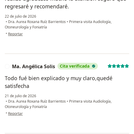
regresaré y recomendaré.
22 de julio de 2026
•
Dra. Aurea Roxana Ruíz Barrientos
•
Primera visita Audiología,
Otoneurología y Foniatría
en opinión del usuario Ubaldo García
•
Reportar
Ma. Angélica Solis
Cita verificada
M
Todo fué bien explicado y muy claro,quedé
satisfecha
21 de julio de 2026
•
Dra. Aurea Roxana Ruíz Barrientos
•
Primera visita Audiología,
Otoneurología y Foniatría
en opinión del usuario Ma. Angélica Solis
•
Reportar