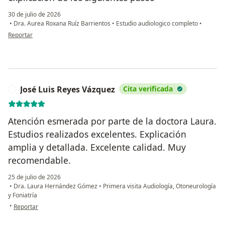
30 de julio de 2026
•
Dra. Aurea Roxana Ruíz Barrientos
•
Estudio audiologico completo
•
en opinión del usuario JAB
Reportar
José Luis Reyes Vázquez
Cita verificada
J
Atención esmerada por parte de la doctora Laura.
Estudios realizados excelentes. Explicación
amplia y detallada. Excelente calidad. Muy
recomendable.
25 de julio de 2026
•
Dra. Laura Hernández Gómez
•
Primera visita Audiología, Otoneurología
y Foniatría
en opinión del usuario José Luis Reyes Vázquez
•
Reportar