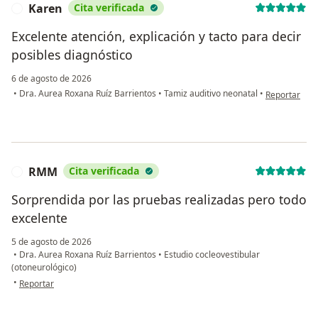
Karen
Cita verificada
K
Excelente atención, explicación y tacto para decir
posibles diagnóstico
6 de agosto de 2026
en opinión de
•
Dra. Aurea Roxana Ruíz Barrientos
•
Tamiz auditivo neonatal
•
Reportar
RMM
Cita verificada
R
Sorprendida por las pruebas realizadas pero todo
excelente
5 de agosto de 2026
•
Dra. Aurea Roxana Ruíz Barrientos
•
Estudio cocleovestibular
(otoneurológico)
en opinión del usuario RMM
•
Reportar