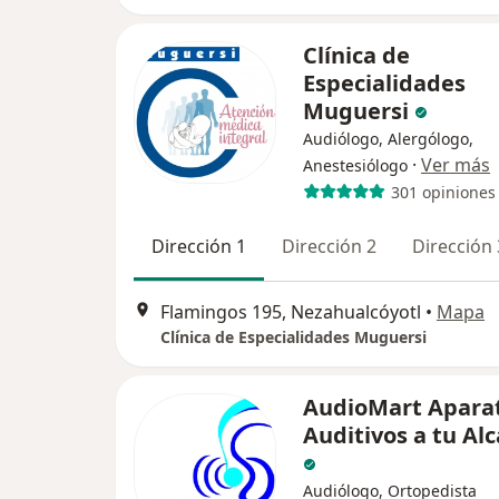
Clínica de
Especialidades
Muguersi
Audiólogo, Alergólogo,
·
Ver más
Anestesiólogo
301 opiniones
Dirección 1
Dirección 2
Dirección 
Flamingos 195, Nezahualcóyotl
•
Mapa
Clínica de Especialidades Muguersi
AudioMart Apara
Auditivos a tu Al
Audiólogo, Ortopedista