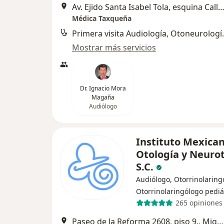
Av. Ejido Santa Isabel Tola, esquina Calle D, Manzana I, Coy
Médica Taxqueña
Primera visita A
Mostrar más servicios
Dr. Ignacio Mora
Magaña
Audiólogo
Instituto Mexica
Otología y Neuro
S.C.
Audiólogo, Otorrinolaring
Otorrinolaringólogo pediá
265 opiniones
Paseo de la Reforma 2608, piso 9., Miguel Hidalgo