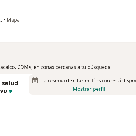
 6° piso. Colonia Roma Sur. Alcaldía Cuauhtémoc.,
•
Mapa
ztacalco, CDMX, en zonas cercanas a tu búsqueda
La reserva de citas en línea no está dispo
 salud
Mostrar perfil
ivo