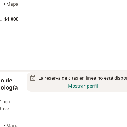
oacán
•
Mapa
udiología, Otoneurología y Foniatría
$1,000
La reserva de citas en línea no está dispo
no de
Mostrar perfil
tología
ólogo,
trico
•
Mapa