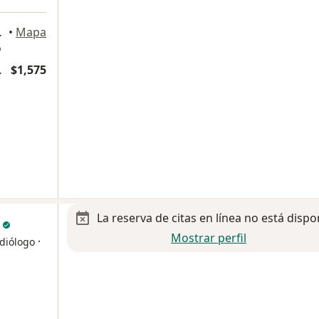
, Ciudad de México
•
Mapa
o
y Foniatría
$1,575
La reserva de citas en línea no está dispo
a
Mostrar perfil
·
diólogo