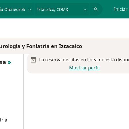
dad, enfermedad o nombre
p. ej. Guadalajara
Iniciar
rología y Foniatría en Iztacalco
La reserva de citas en línea no está dispo
osa
Mostrar perfil
tría