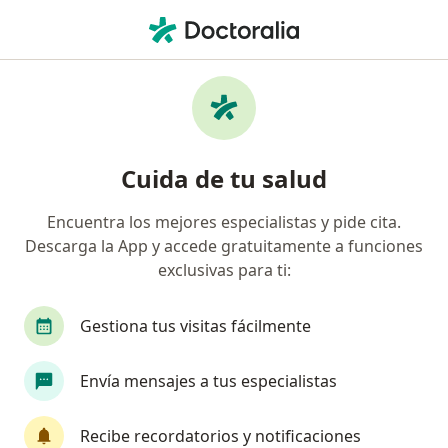
Men
Cirujano Pediátrico • Zapopan, Jalisco
Filtros
Seguro:
Seguros Monterrey
Cirujanos pediátricos recomendados de
Cuida de tu salud
Seguros Monterrey en Zapopan
Encuentra los mejores especialistas y pide cita.
Descarga la App y accede gratuitamente a funciones
exclusivas para ti:
Gestiona tus visitas fácilmente
Envía mensajes a tus especialistas
Pago en línea
Pagos a meses disponibles
Dr. Jaime Francisco Alarcon Alvarado
Recibe recordatorios y notificaciones
·
Ver más
Cirujano pediátrico