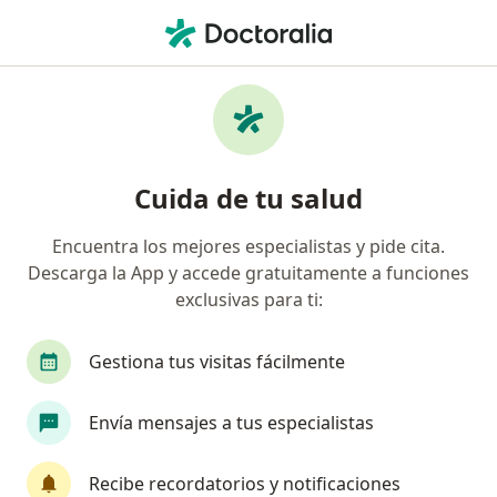
Men
Cirujano Pediátrico • Ecatepec de Morelos, México
Filtros
Seguro:
Seguros Inbursa
Cirujanos pediátricos recomendados de
Cuida de tu salud
Seguros Inbursa en Ecatepec de Morelos
Encuentra los mejores especialistas y pide cita.
Descarga la App y accede gratuitamente a funciones
exclusivas para ti:
Gestiona tus visitas fácilmente
Envía mensajes a tus especialistas
Dr. Héctor Azuara Fernández
·
Ver más
Cirujano pediátrico
Recibe recordatorios y notificaciones
19 opiniones