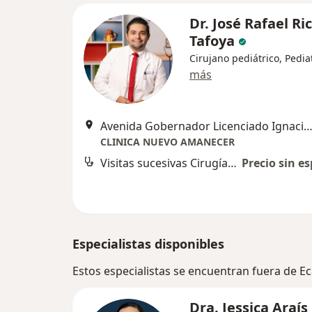
Dr. José Rafael Ri
Tafoya
Cirujano pediátrico, Pedia
más
Avenida Gobernador Licenciado Ignacio Pichardo Pagaza 66, Ecatepec de M
CLINICA NUEVO AMANECER
Visitas sucesivas Cirugía Pediátrica
Precio sin es
Especialistas disponibles
Estos especialistas se encuentran fuera de 
Dra. Jessica Araís