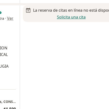
La reserva de citas en línea no está dispo
Solicita una cita
·
Ver
tra
SION
ICAL
UGIA
a
HOSPITAL STARMEDICA HIP, KidCare Nápoles, CONSULTORIO 204