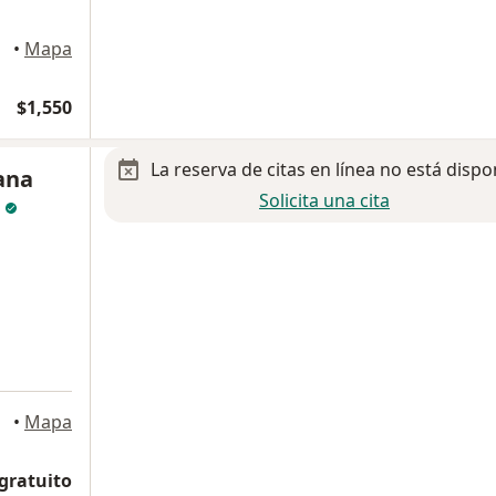
árez
•
Mapa
$1,550
La reserva de citas en línea no está dispo
ana
Solicita una cita
s
uárez
•
Mapa
 gratuito