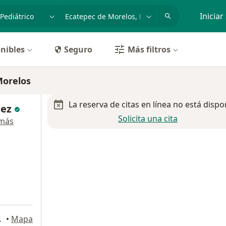
dad, enfermedad o nombre
p. ej. Guadalajara
Iniciar
nibles
Seguro
Más filtros
Morelos
La reserva de citas en línea no está dispo
nez
Solicita una cita
 más
 de Morelos
•
Mapa