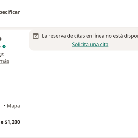
pecificar
La reserva de citas en línea no está dispo
o
Solicita una cita
o
ogo
 más
ozabal
•
Mapa
e $1,200