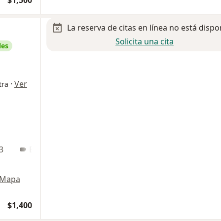
$1,500
La reserva de citas en línea no está dispo
Solicita una cita
les
·
Ver
tra
3
En línea
Mapa
$1,400