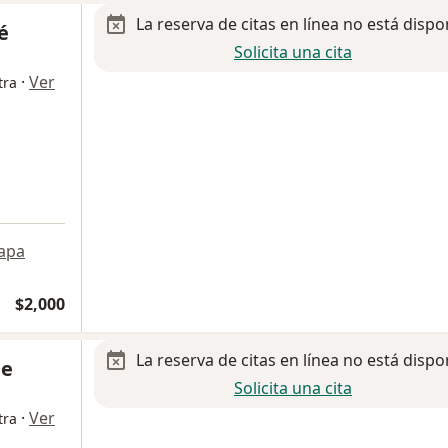
La reserva de citas en línea no está dispo
é
Solicita una cita
·
Ver
tra
a
apa
$2,000
La reserva de citas en línea no está dispo
de
Solicita una cita
·
Ver
tra