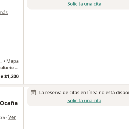
Solicita una cita
 más
.20, Naucalpan de Juárez
•
Mapa
Hospital San Ángel Inn Satélite Piso 12 Consultorio 1211
e $1,200
La reserva de citas en línea no está dispo
Solicita una cita
 Ocaña
·
Ver
tra