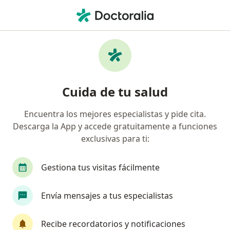
Men
Cirujano Maxilofacial • Santiago de Querétaro, Querétaro
Filtros
Seguro:
Seguros Atlas
Cirujanos maxilofaciales recomendados de
Cuida de tu salud
Seguros Atlas en Santiago de Querétaro
Encuentra los mejores especialistas y pide cita.
Descarga la App y accede gratuitamente a funciones
exclusivas para ti:
Gestiona tus visitas fácilmente
Envía mensajes a tus especialistas
Destacado
Pago en línea
Dr. Carlos Soto Kawasaki
Recibe recordatorios y notificaciones
·
Ver más
Cirujano maxilofacial