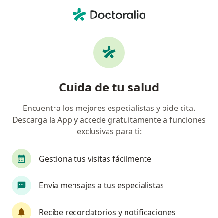
Men
Impactación Dental • Santiago de Querétaro, Querétaro
Filtros
• 1
Seguro
Mapa
Especialistas en Impactación dental en
Cuida de tu salud
Santiago de Querétaro
Encuentra los mejores especialistas y pide cita.
Descarga la App y accede gratuitamente a funciones
¿Qué especialidad estás buscando?
exclusivas para ti:
Dentista - Odontólogo
Cirujano maxilofacial
Gestiona tus visitas fácilmente
Envía mensajes a tus especialistas
Recibe recordatorios y notificaciones