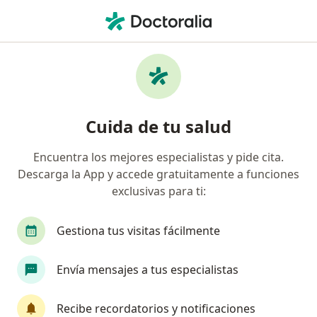
Men
Cirujano General • Monterrey, Nuevo Léon
Filtros
Seguro:
SAIN
Map
Cirujanos generales recomendados de SAIN
Cuida de tu salud
en Monterrey
Encuentra los mejores especialistas y pide cita.
Descarga la App y accede gratuitamente a funciones
exclusivas para ti:
Gestiona tus visitas fácilmente
Envía mensajes a tus especialistas
Pago en línea
Dra. Natalia Ponce Escobedo
Recibe recordatorios y notificaciones
·
Ver más
Cirujana general, Cirujana bariatra