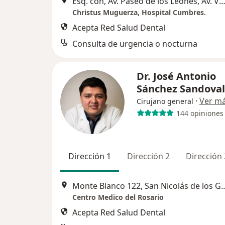
Esq. con, Av. Paseo de los Leones, Av. Valle de Cumbres 8001, Mon
Christus Muguerza, Hospital Cumbres.
Acepta Red Salud Dental
Consulta de urgencia o nocturna
Dr. José Antonio
Sánchez Sandova
·
Ver m
Cirujano general
144 opiniones
Dirección 1
Dirección 2
Dirección 
Monte Blanco 122, San Nic
Centro Medico del Rosario
Acepta Red Salud Dental