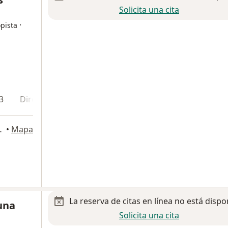
Solicita una cita
·
pista
3
Dirección 4
s de los Garza
•
Mapa
La reserva de citas en línea no está dispo
Luna
Solicita una cita