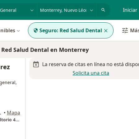
dad, enfermedad o nombre
p. ej. Guadalajara
Iniciar
nibles
Seguro:
Red Salud Dental
Más
 Red Salud Dental en Monterrey
La reserva de citas en línea no está dispo
érez
Solicita una cita
general,
, Monterrey, Monterrey
•
Mapa
Christus Muguerza Hospital Conchita Consultorio 401