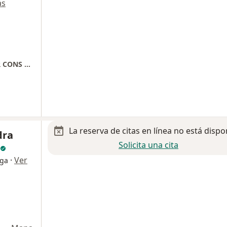
ás
CENTRO MEDICO CHRISTUS MUGUERZA SUR CONS 305 TERCER PISO
La reserva de citas en línea no está dispo
dra
Solicita una cita
·
Ver
oga