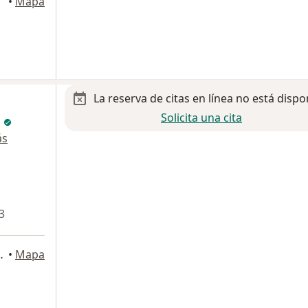
terrey
•
Mapa
La reserva de citas en línea no está dispo
Solicita una cita
l
ás
3
olás de los Garza
•
Mapa