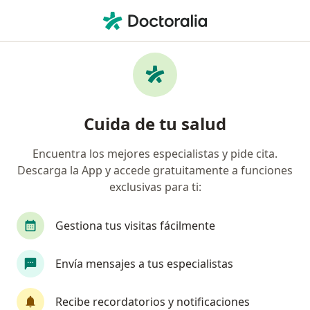
Men
Cirujano General • Monterrey, Nuevo Léon
Filtros
Seguro:
Anthem Blue Cross
Cirujanos generales recomendados de
Cuida de tu salud
Anthem Blue Cross en Monterrey
Encuentra los mejores especialistas y pide cita.
Descarga la App y accede gratuitamente a funciones
exclusivas para ti:
Gestiona tus visitas fácilmente
Envía mensajes a tus especialistas
Dr. Jorge Pablo Pérez Macías
Cirujano general, Médico general, Endoscopista
Recibe recordatorios y notificaciones
119 opiniones