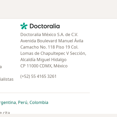
Contacto
Doctoralia - Página de inicio
Doctoralia México S.A. de C.V.
Avenida Boulevard Manuel Ávila
Camacho No. 118 Piso 19 Col.
Lomas de Chapultepec V Sección,
Alcaldía Miguel Hidalgo
CP 11000 CDMX, México
a
(+52) 55 4165 3261
alistas
estaña
 nueva pestaña
n una nueva pestaña
 abre en una nueva pestaña
se abre en una nueva pestaña
se abre en una nueva pestaña
se abre en una nueva pestaña
rgentina
,
Perú
,
Colombia
 cita