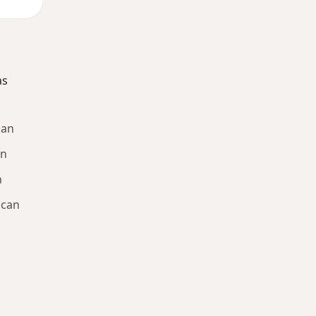
as
can
an
n
acan
ría: Enfermedades más tratadas