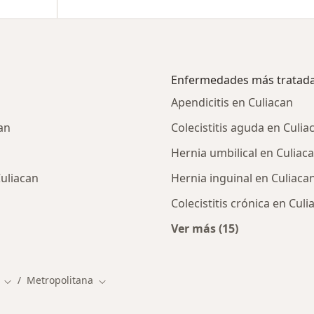
Enfermedades más tratad
Apendicitis en Culiacan
an
Colecistitis aguda en Culia
Hernia umbilical en Culiac
uliacan
Hernia inguinal en Culiaca
Colecistitis crónica en Culi
Ver más (15)
alistas de Metropolitana
Más en esta catego
Metropolitana
iudad
Cambiar de ciudad
Cambiar de ciudad