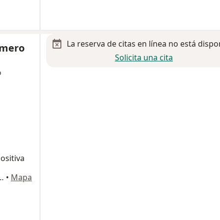
La reserva de citas en línea no está dispo
omero
Solicita una cita
o
ositiva
 Calderón 2193-A, Culiacan
•
Mapa