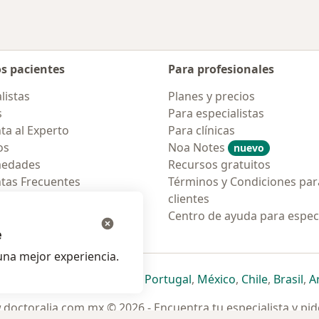
os pacientes
Para profesionales
listas
Planes y precios
s
Para especialistas
ta al Experto
Para clínicas
os
Noa Notes
nuevo
medades
Recursos gratuitos
tas Frecuentes
Términos y Condiciones par
ión para móvil
clientes
ara pacientes
Centro de ayuda para especi
e
na mejor experiencia.
ueva pestaña
en una nueva pestaña
e abre en una nueva pestaña
se abre en una nueva pestaña
se abre en una nueva pestaña
se abre en una nueva pestaña
se abre en una nueva p
se abre en una
se abre e
se
Italia
,
Deutschland
,
Česko
,
Portugal
,
México
,
Chile
,
Brasil
,
A
doctoralia.com.mx © 2026 - Encuentra tu especialista y pide