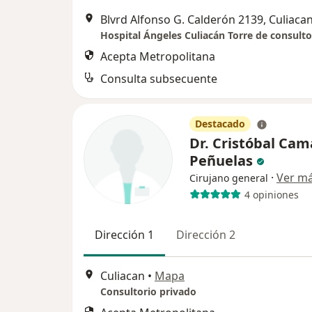
Blvrd Alfonso G. Calderón 2139, Culiaca
Acepta Metropolitana
Consulta subsecuente
Destacado
Dr. Cristóbal Ca
Peñuelas
·
Ver m
Cirujano general
4 opiniones
Dirección 1
Dirección 2
Culiacan
•
Mapa
Consultorio privado