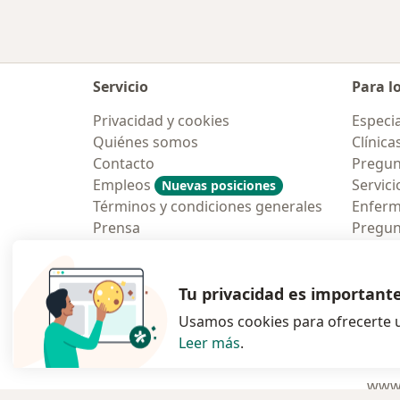
Servicio
Para l
Privacidad y cookies
Especia
Quiénes somos
Clínica
Contacto
Pregun
Empleos
Servici
Nuevas posiciones
Términos y condiciones generales
Enfer
Prensa
Pregun
Aplicac
Blog p
Tu privacidad es important
Usamos cookies para ofrecerte u
Leer más
.
se abre en una n
se abre 
s
Polska
,
Türkiye
,
España
,
www.