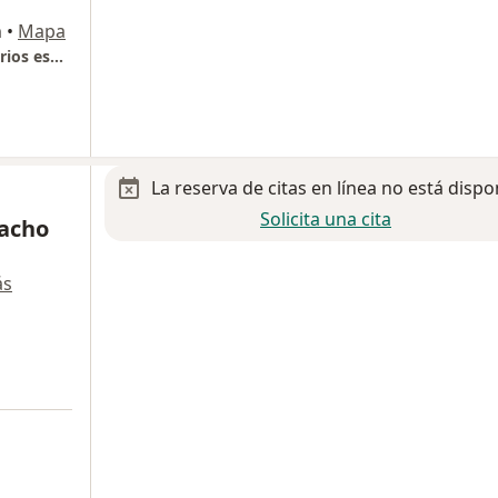
n
•
Mapa
Hospital Ángeles Culiacán Torre de consultorios especialidades
La reserva de citas en línea no está dispo
Solicita una cita
macho
ás