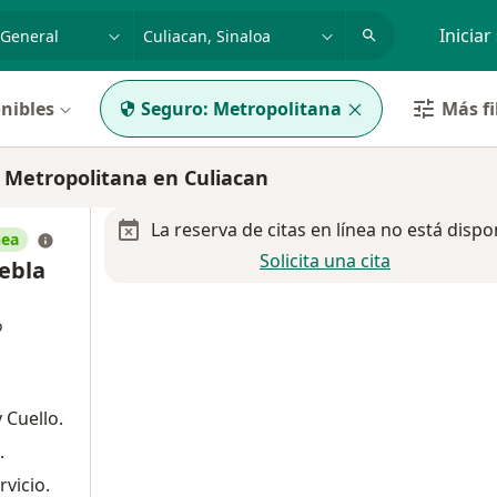
dad, enfermedad o nombre
p. ej. Guadalajara
Iniciar
nibles
Seguro:
Metropolitana
Más fi
 Metropolitana en Culiacan
La reserva de citas en línea no está dispo
nea
Solicita una cita
iebla
o
 Cuello.
.
rvicio.