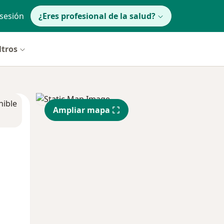
 sesión
¿Eres profesional de la salud?
ltros
nible
Ampliar mapa