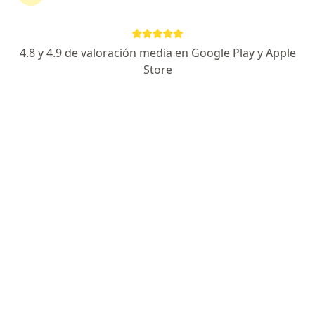
4 opiniones
Dirección 1
Dirección 2
4.8 y 4.9 de valoración media en Google Play y Apple
Store
Culiacan
•
Mapa
Consultorio privado
Acepta Latino Seguros
Primera visita Cirugía General
Este especialista no ofrece reserva de cita en línea en esta dirección.
Solicita una cita