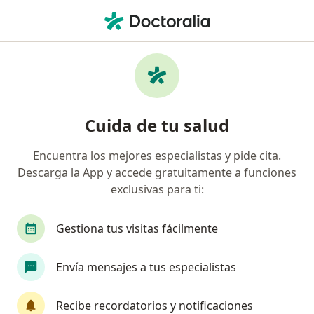
Men
Cirujano General • Culiacan, Sinaloa
Filtros
Seguro:
Latino Seguros
Cirujanos generales recomendados de
Cuida de tu salud
Latino Seguros en Culiacan
Encuentra los mejores especialistas y pide cita.
Descarga la App y accede gratuitamente a funciones
exclusivas para ti:
Gestiona tus visitas fácilmente
Envía mensajes a tus especialistas
Destacado
Dr. Cristóbal Camacho Peñuelas
Recibe recordatorios y notificaciones
·
Ver más
Cirujano general