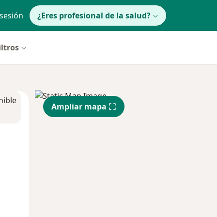
 sesión
¿Eres profesional de la salud?
iltros
nible
Ampliar mapa