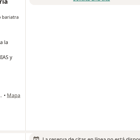
ría
 bariatra
a la
IAS y
rsidad, Aguascalientes, Aguascalientes
•
Mapa
La reserva de citas en línea no está dispo