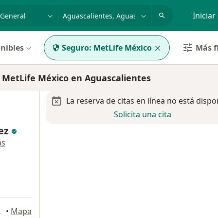
dad, enfermedad o nombre
p. ej. Guadalajara
Iniciar
nibles
Seguro:
MetLife México
Más f
 MetLife México en Aguascalientes
La reserva de citas en línea no está dispo
Solicita una cita
uez
ás
alientes
•
Mapa