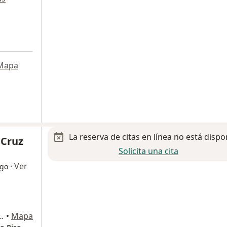
Mapa
La reserva de citas en línea no está dispo
 Cruz
Solicita una cita
·
Ver
ogo
or 103., Aguascalientes
•
Mapa