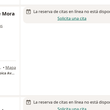
La reserva de citas en línea no está dispo
e Mora
Solicita una cita
ás
orre de Consultorios #810, Aguascalientes
•
Mapa
Dr. Andres Aldape Mora - Cirugía Laparoscópica Avanzada - Consultorio 810
La reserva de citas en línea no está dispo
Solicita una cita