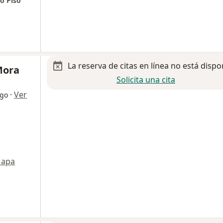
o Piso
La reserva de citas en línea no está dispo
Mora
Solicita una cita
·
Ver
ogo
apa