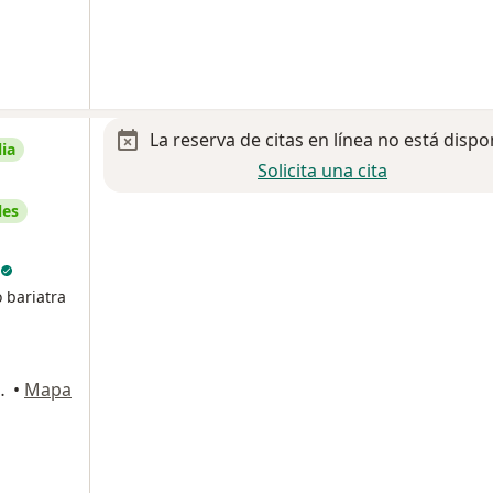
La reserva de citas en línea no está dispo
ia
Solicita una cita
les
 bariatra
eta 106, Aguascalientes
•
Mapa