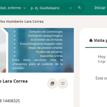
dad, enfermedad o nombre
p. ej. Guadalajara
Iniciar
rlos Humberto Lara Correa
 de ciudad
Visita 
Visita p
Hoy
9 Ago
Este c
 Lara Correa
bre las especializaciones
48 14408325