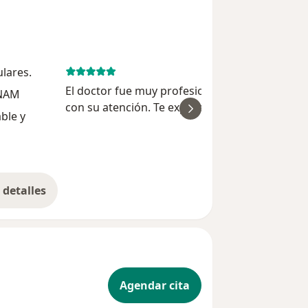
lares.
November 3, 
El doctor fue muy profesional, atento y empát
UNAM
con su atención. Te explica con mucha pacienc
ble y
ver
todo. Además se nota que está actualizado y
tiene dominio en el tratamiento y opciones de
Rosario S
terapia para ...
detalles
bre la experiencia
Agendar cita