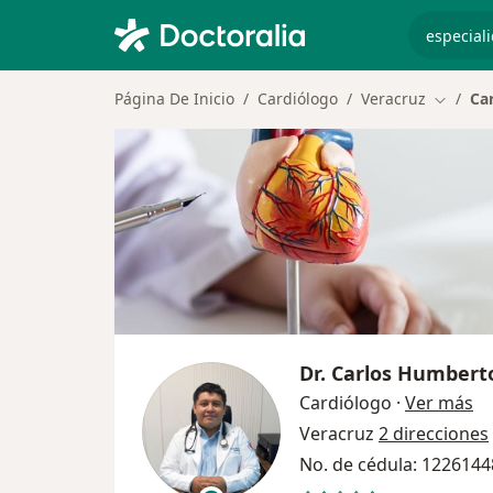
especiali
Página De Inicio
Cardiólogo
Veracruz
Ca
Cambiar
Dr.
Carlos Humberto
so
Cardiólogo
·
Ver más
Veracruz
2 direcciones
No. de cédula: 122614