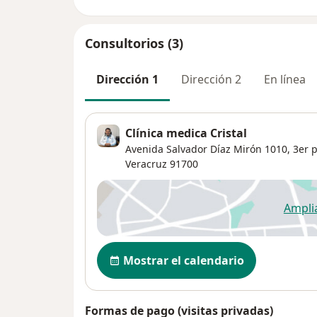
Consultorios (3)
Dirección 1
Dirección 2
En línea
Clínica medica Cristal
Avenida Salvador Díaz Mirón 1010,
3er p
Veracruz
91700
Ampli
se
Disponibilidad
Mostrar el calendario
Formas de pago (visitas privadas)