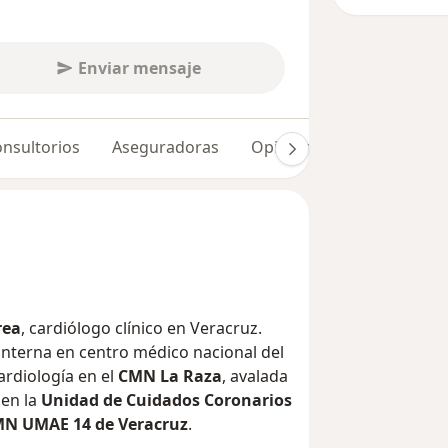
Enviar mensaje
nsultorios
Aseguradoras
Opiniones (77)
Dudas 
rea
, cardiólogo clínico en Veracruz.
 interna en centro médico nacional del
lidad en Cardiología en el
CMN La Raza
, avalada
en la
Unidad de Cuidados Coronarios
CMN UMAE 14 de Veracruz
.