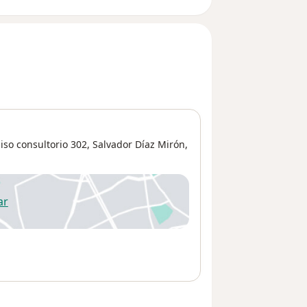
iso consultorio 302,
Salvador Díaz Mirón
,
ar
 abre en una nueva pestaña