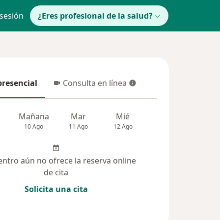
 sesión
¿Eres profesional de la salud?
presencial
Consulta en línea
resencial
Consulta en línea
Mañana
Mar
Mié
Jue
Vie
10 Ago
11 Ago
12 Ago
13 Ago
14 Ag
entro aún no ofrece la reserva online
de cita
Solicita una cita