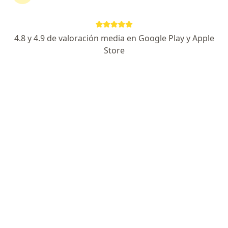
Especialista de confianza
Boulevard Jorge Vértiz Campero 761, León
•
Mapa
4.8 y 4.9 de valoración media en Google Play y Apple
Hospital Christus Muguerza
Store
Acepta Banejercito
Visita Cardiología
Este especialista no ofrece reserva de cita en línea en esta dirección.
Solicita una cita
Especialistas disponibles
Estos especialistas se encuentran fuera de León,
Guanajuato, en zonas cercanas a tu búsqueda