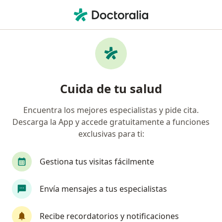
Men
Cardiólogo • León, Guanajuato
Filtros
Seguro:
Banejercito
Cardiólogos recomendados de Banejercito
Cuida de tu salud
en León
Encuentra los mejores especialistas y pide cita.
Descarga la App y accede gratuitamente a funciones
exclusivas para ti:
Gestiona tus visitas fácilmente
Envía mensajes a tus especialistas
Dr. Gabriel Fernandez Yañez
·
Ver más
Cardiólogo
Recibe recordatorios y notificaciones
143 opiniones