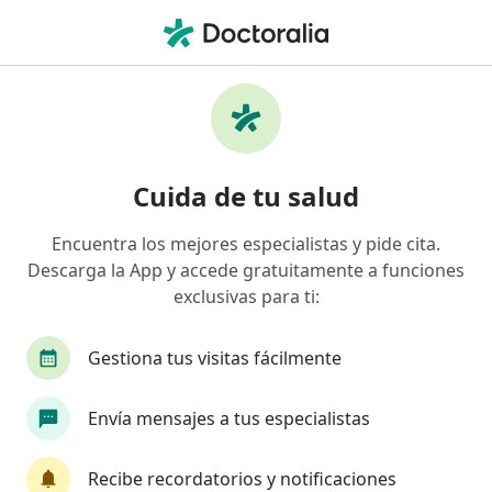
Men
Cardiólogo • Cuauhtémoc, CDMX
Filtros
Seguro:
Seguros Atlas
Cardiólogos recomendados de Seguros Atlas
Cuida de tu salud
en Cuauhtémoc
Encuentra los mejores especialistas y pide cita.
Descarga la App y accede gratuitamente a funciones
exclusivas para ti:
Gestiona tus visitas fácilmente
Envía mensajes a tus especialistas
Destacado
Dr. Jose Abraham Navarrete Garcia
Recibe recordatorios y notificaciones
·
Ver más
Cardiólogo