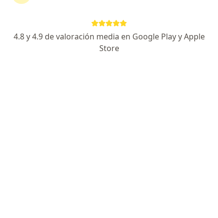
402 opiniones
Alta Especialidad en Cateterismo, Stents y TAVI
4.8 y 4.9 de valoración media en Google Play y Apple
Especialista Certificado en válvulas y arterias
Store
Cardiología de Excelencia con trato humano
Especialista de confianza
Calle Sierra de la Campana 3701, Chihuahua
•
Mapa
Sierra Alta Medical City Consultorio 408
Acepta Dental First
Primera visita Cardiología
Este especialista no ofrece reserva de cita en línea en esta dirección.
Solicita una cita
Búsquedas relacionadas