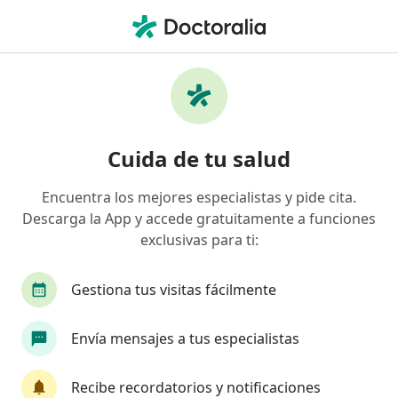
Men
Cardiólogo • Chihuahua, Chihuahua
Filtros
Seguro:
Dental First
Cardiólogos recomendados de Dental First
Cuida de tu salud
en Chihuahua
Encuentra los mejores especialistas y pide cita.
Descarga la App y accede gratuitamente a funciones
exclusivas para ti:
Gestiona tus visitas fácilmente
Envía mensajes a tus especialistas
Destacado
Dr. Anival Trujillo Garcia
Recibe recordatorios y notificaciones
·
Ver más
Cardiólogo