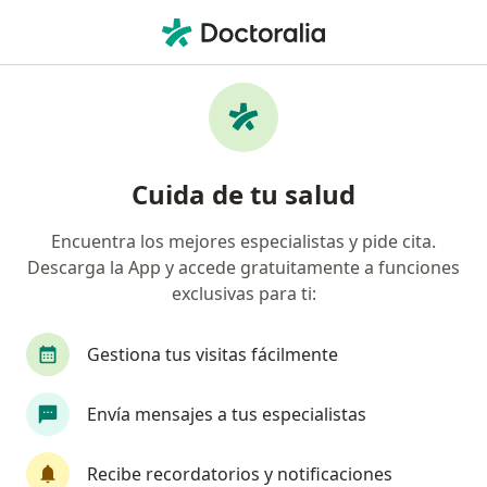
Men
Cardiólogo Pediátrico • Ciudad de México, CDMX
Filtros
Seguro:
Seguros Atlas
Cardiólogos pediátricos recomendados de
Cuida de tu salud
Seguros Atlas en Ciudad de México
Encuentra los mejores especialistas y pide cita.
Descarga la App y accede gratuitamente a funciones
exclusivas para ti:
Gestiona tus visitas fácilmente
Envía mensajes a tus especialistas
Destacado
Dra. Liliana López Hernández
Recibe recordatorios y notificaciones
·
Ver más
Cardiólogo pediátrico, Pediatra