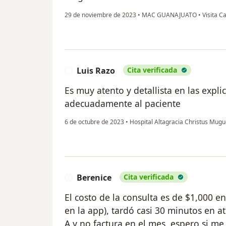
29 de noviembre de 2023
•
MAC GUANAJUATO
•
Visita Ca
Luis Razo
Cita verificada
L
Es muy atento y detallista en las expli
adecuadamente al paciente
6 de octubre de 2023
•
Hospital Altagracia Christus Mug
Berenice
Cita verificada
B
El costo de la consulta es de $1,000 e
en la app), tardó casi 30 minutos en a
A y no factura en el mes, espero si me