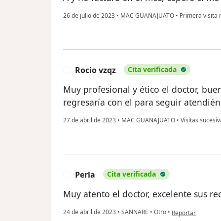
26 de julio de 2023
•
MAC GUANAJUATO
•
Primera visita 
Rocio vzqz
Cita verificada
R
Muy profesional y ético el doctor, buen
regresaría con el para seguir atendi
27 de abril de 2023
•
MAC GUANAJUATO
•
Visitas sucesi
Perla
Cita verificada
P
Muy atento el doctor, excelente sus r
en opinión del usu
24 de abril de 2023
•
SANNARE
•
Otro
•
Reportar