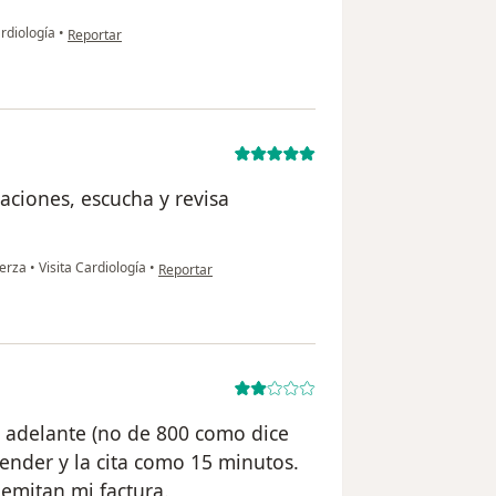
en opinión del usuario Joshua Mendoza
rdiología
•
Reportar
caciones, escucha y revisa
en opinión del usuario Luis Razo
uerza
•
Visita Cardiología
•
Reportar
n adelante (no de 800 como dice
tender y la cita como 15 minutos.
 emitan mi factura.