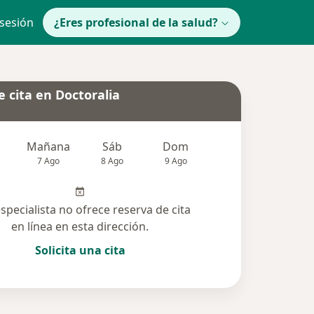
 sesión
¿Eres profesional de la salud?
 cita en Doctoralia
Mañana
Sáb
Dom
Lun
Mar
7 Ago
8 Ago
9 Ago
10 Ago
11 Ag
especialista no ofrece reserva de cita
en línea en esta dirección.
Solicita una cita
solucionadas (4)