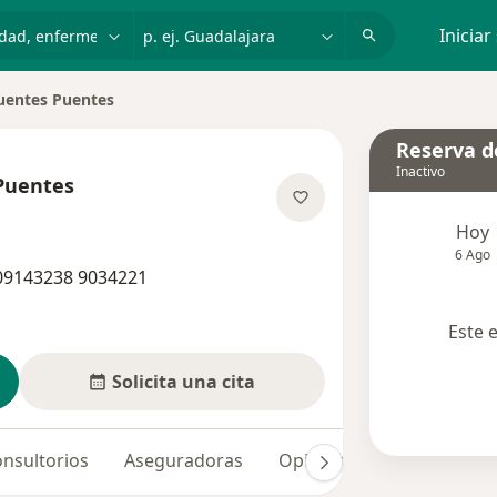
dad, enfermedad o nombre
p. ej. Guadalajara
Iniciar
uentes Puentes
Reserva de
Inactivo
Puentes
re las especializaciones
Hoy
6 Ago
 09143238 9034221
Este 
Solicita una cita
nsultorios
Aseguradoras
Opiniones (21)
Dudas 