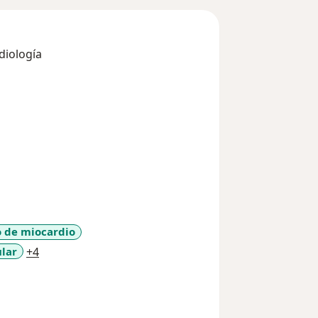
rdiología
o de miocardio
a11y_sr_more_diseases
ular
+4