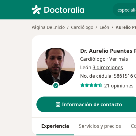
especiali
Página De Inicio
Cardiólogo
León
Aurelio P
Dr.
Aurelio Puentes 
sob
Cardiólogo
·
Ver más
León
3 direcciones
No. de cédula: 5861516
21 opiniones
Información de contacto
Experiencia
Servicios y precios
Co