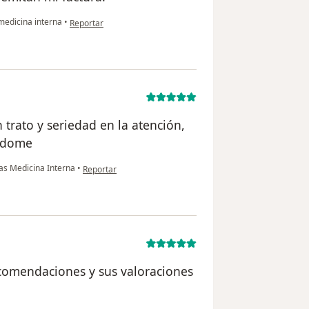
en opinión del usuario Berenice
medicina interna
•
Reportar
 trato y seriedad en la atención,
éndome
en opinión del usuario Rocio vzqz
vas Medicina Interna
•
Reportar
ecomendaciones y sus valoraciones
ario Perla