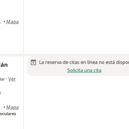
ti 29, Miguel Hidalgo
•
Mapa
La reserva de citas en línea no está dispo
lán
Solicita una cita
·
Ver
lar
s
e México
•
Mapa
sculares