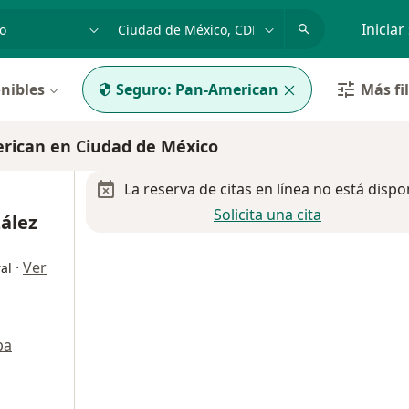
dad, enfermedad o nombre
p. ej. Guadalajara
Iniciar
nibles
Seguro:
Pan-American
Más fi
rican en Ciudad de México
La reserva de citas en línea no está dispo
Solicita una cita
ález
·
Ver
al
pa