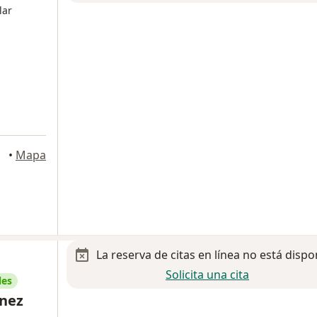
lar
xico
•
Mapa
La reserva de citas en línea no está dispo
Solicita una cita
les
ínez