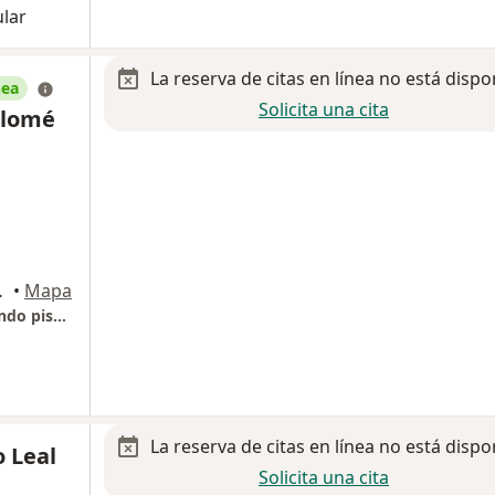
ular
La reserva de citas en línea no está dispo
nea
Solicita una cita
olomé
dad de México
•
Mapa
Hospital Angeles Mocel, Torre Médica, Segundo piso, Consultorio 210
La reserva de citas en línea no está dispo
o Leal
Solicita una cita