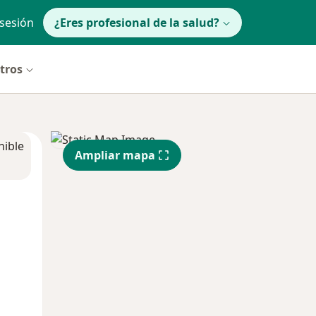
 sesión
¿Eres profesional de la salud?
ltros
nible
Ampliar mapa