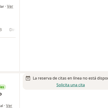
·
Ver
lar
3
Dirección 4
La reserva de citas en línea no está dispo
Solicita una cita
les
o
·
Ver
al