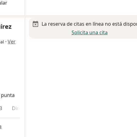
ular
La reserva de citas en línea no está dispo
írez
Solicita una cita
·
Ver
al
e punta
3
Dirección 4
a