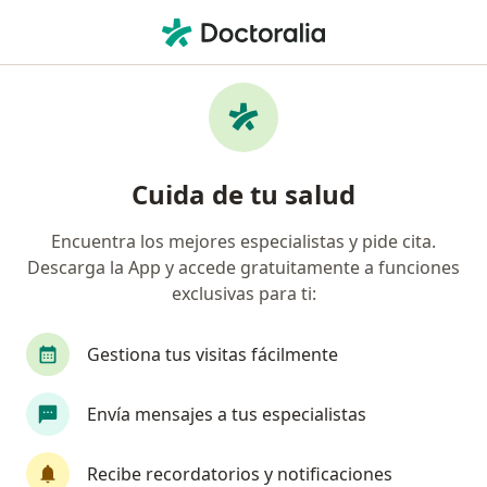
Men
Neurocirujano • Ciudad de México, CDMX
Filtros
Seguro:
Pan-American
Neurocirujanos recomendados de Pan-
Cuida de tu salud
American en Ciudad de México
Encuentra los mejores especialistas y pide cita.
Descarga la App y accede gratuitamente a funciones
exclusivas para ti:
Gestiona tus visitas fácilmente
Envía mensajes a tus especialistas
Destacado
Pago en línea
Pagos a meses disponibles
Recibe recordatorios y notificaciones
Dr. Luis Alfonso Castillejo Adalid