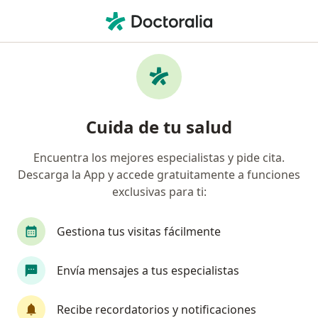
Men
Angiólogo • Ciudad de México, CDMX
Filtros
Seguro:
Banorte Seguros
Angiólogos recomendados de Banorte
Cuida de tu salud
Seguros en Ciudad de México
Encuentra los mejores especialistas y pide cita.
Descarga la App y accede gratuitamente a funciones
exclusivas para ti:
Gestiona tus visitas fácilmente
Envía mensajes a tus especialistas
Destacado
Dr. Leonardo Ramírez Martínez
Recibe recordatorios y notificaciones
·
Ver más
Angiólogo, Cirujano general