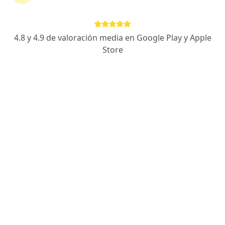
480 opiniones
Experto en Cirugía Láser para Varices
4.8 y 4.9 de valoración media en Google Play y Apple
Cirugía Endovascular y Salvamento de Extremidad
Store
Atención de calidad y con tecnología de punta
Temístocles 210, Polanco IV Sección, Ciudad de México
•
Mapa
Hospital Ángeles Santa Mónica
Acepta Banorte Seguros
Primera visita Angiología y Cirugia Vascular
Este especialista no ofrece reserva de cita en línea en esta dirección.
Solicita una cita