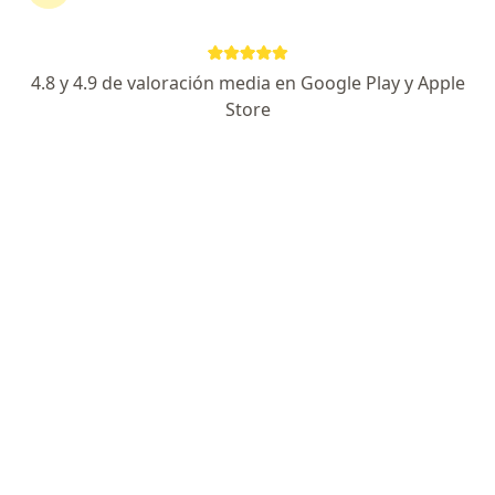
Especialista de confianza
Haciendas Del Valle 7120 (Hospital Cima), Chihuahua
•
Mapa
4.8 y 4.9 de valoración media en Google Play y Apple
Hospital Angeles Chihuahua
Store
Acepta Choice Net
Primera visita Angiología y Cirugia Vascular
Este especialista no ofrece reserva de cita en línea en esta dirección.
Solicita una cita