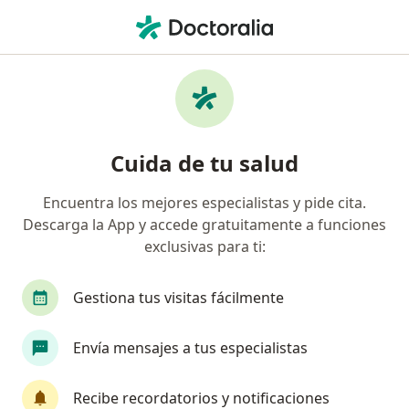
Men
Angiólogo • Chihuahua, Chihuahua
Filtros
Seguro:
Choice Net
Angiólogos recomendados de Choice Net en
Cuida de tu salud
Chihuahua
Encuentra los mejores especialistas y pide cita.
Descarga la App y accede gratuitamente a funciones
exclusivas para ti:
Gestiona tus visitas fácilmente
Envía mensajes a tus especialistas
Dr. Joel Alonso Rivero Anchondo
·
Ver más
Angiólogo
Recibe recordatorios y notificaciones
542 opiniones