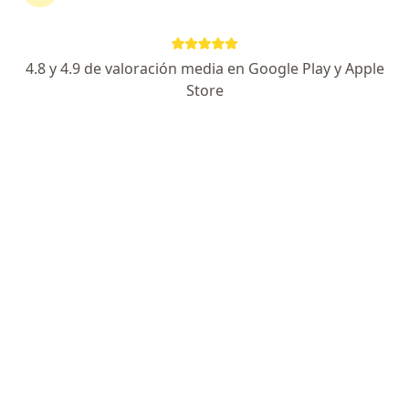
Av Morelos 700, Torreon
•
Mapa
Clinica de Diagnostico
Acepta Pan-American
4.8 y 4.9 de valoración media en Google Play y Apple
Primera visita Anestesiología
Store
Este especialista no ofrece reserva de cita en línea en esta dirección.
Solicita una cita
Dra. Sandra De Lara Gonzalez
·
Ver más
Anestesiólogo