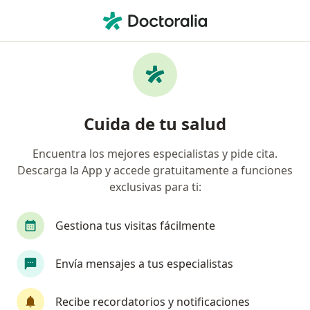
Men
Anestesiólogo • Torreon, Coahuila
Filtros
Seguro:
Pan-American
Anestesiólogos recomendados de Pan-
Cuida de tu salud
American en Torreon
Encuentra los mejores especialistas y pide cita.
Descarga la App y accede gratuitamente a funciones
exclusivas para ti:
Gestiona tus visitas fácilmente
Envía mensajes a tus especialistas
Dr. Christofer Llamas Márquez
·
Ver más
Anestesiólogo, Algólogo
Recibe recordatorios y notificaciones