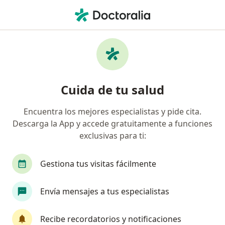
Men
Anestesiólogo • Torreon, Coahuila
Filtros
Seguro:
Latino Seguros
Anestesiólogos recomendados de Latino
Cuida de tu salud
Seguros en Torreon
Encuentra los mejores especialistas y pide cita.
Descarga la App y accede gratuitamente a funciones
exclusivas para ti:
Gestiona tus visitas fácilmente
Envía mensajes a tus especialistas
Dr. Christofer Llamas Márquez
·
Ver más
Anestesiólogo, Algólogo
Recibe recordatorios y notificaciones