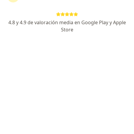
Av Morelos 700, Torreon
•
Mapa
Clinica de Diagnostico
Acepta Latino Seguros
4.8 y 4.9 de valoración media en Google Play y Apple
Primera visita Anestesiología
Store
Este especialista no ofrece reserva de cita en línea en esta dirección.
Solicita una cita
Dra. Sandra De Lara Gonzalez
·
Ver más
Anestesiólogo