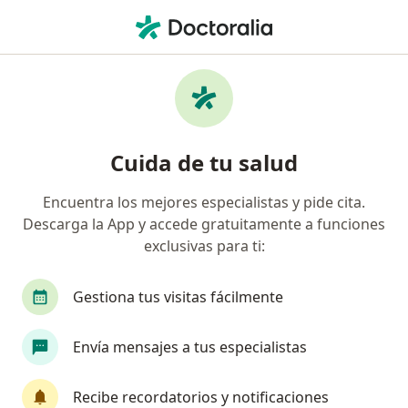
Men
Ortopedista • Torreon, Coahuila
Filtros
Seguro:
Pan-American
Ortopedistas recomendados de Pan-
Cuida de tu salud
American en Torreon
Encuentra los mejores especialistas y pide cita.
Descarga la App y accede gratuitamente a funciones
exclusivas para ti:
Gestiona tus visitas fácilmente
Envía mensajes a tus especialistas
Pago en línea
Pagos a meses disponibles
Dr. Luis Ángel Morales Ibarra
Recibe recordatorios y notificaciones
·
Ver más
Ortopedista, Traumatólogo