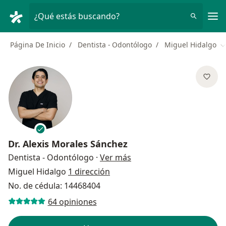
Men
¿Qué estás buscando?
Página De Inicio
Dentista - Odontólogo
Miguel Hidalgo
C
Dr.
Alexis Morales Sánchez
sobre las especializacion
Dentista - Odontólogo
·
Ver más
Miguel Hidalgo
1 dirección
No. de cédula: 14468404
64 opiniones