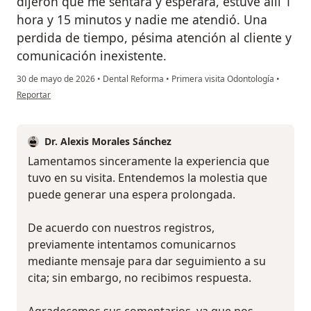
dijeron que me sentara y esperara, estuve allí 1
hora y 15 minutos y nadie me atendió. Una
perdida de tiempo, pésima atención al cliente y
comunicación inexistente.
30 de mayo de 2026
•
Dental Reforma
•
Primera visita Odontología
•
en opinión del usuario A.M.
Reportar
Dr. Alexis Morales Sánchez
Lamentamos sinceramente la experiencia que
tuvo en su visita. Entendemos la molestia que
puede generar una espera prolongada.
De acuerdo con nuestros registros,
previamente intentamos comunicarnos
mediante mensaje para dar seguimiento a su
cita; sin embargo, no recibimos respuesta.