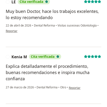
LE
Cita verificada
L
Muy buen Doctor, hace los trabajos excelentes,
lo estoy recomendando
22 de abril de 2026
•
Dental Reforma
•
Visitas sucesivas Odontología
•
en opinión del usuario LE
Reportar
Kenia M
Cita verificada
K
Explica detalladamente el procedimiento,
buenas recomendaciones e inspira mucha
confianza
en opinión del usuario Kenia
27 de marzo de 2026
•
Dental Reforma
•
Otro
•
Reportar