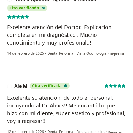
Cita verificada
Excelente atención del Doctor…Explicación
completa en mi diagnóstico , Mucho
conocimiento y muy profesional..!
en opinión de
14 de febrero de 2026
•
Dental Reforma
•
Visita Odontología
•
Reportar
Ale M
Cita verificada
A
Excelente su atención, de todo el personal,
incluyendo al Dr. Alexis!! Me encantó lo que
hizo con mi diente, súper estético y profesional,
voy a regresar!!
en opinión del 
12 de febrero de 2026
•
Dental Reforma
•
Resinas dentales
•
Reportar