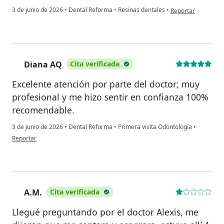
en opinión del usu
3 de junio de 2026
•
Dental Reforma
•
Resinas dentales
•
Reportar
Diana AQ
Cita verificada
D
Excelente atención por parte del doctor; muy
profesional y me hizo sentir en confianza 100%
recomendable.
3 de junio de 2026
•
Dental Reforma
•
Primera visita Odontología
•
en opinión del usuario Diana AQ
Reportar
A.M.
Cita verificada
A
Llegué preguntando por el doctor Alexis, me