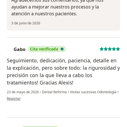
Agradecemos sus comentarios, ya que nos
ayudan a mejorar nuestros procesos y la
atención a nuestros pacientes.
3 de junio de 2026
Gabo
Cita verificada
G
Seguimiento, dedicación, paciencia, detalle en
la explicación, pero sobre todo: la rigurosidad y
precisión con la que lleva a cabo los
tratamientos! Gracias Alexis!
23 de mayo de 2026
•
Dental Reforma
•
Visitas sucesivas Odontología
•
en opinión del usuario Gabo
Reportar