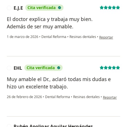
E.J.E
Cita verificada
E
El doctor explica y trabaja muy bien.
Además de ser muy amable.
en opinión del usu
1 de marzo de 2026
•
Dental Reforma
•
Resinas dentales
•
Reportar
EHL
Cita verificada
E
Muy amable el Dr., aclaró todas mis dudas e
hizo un excelente trabajo.
en opinión del 
26 de febrero de 2026
•
Dental Reforma
•
Resinas dentales
•
Reportar
Rubén Apolinar Aguilar Hernández
R