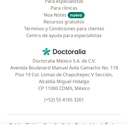
Para especialistas
Para clínicas
Noa Notes
nuevo
Recursos gratuitos
Términos y Condiciones para clientes
Centro de ayuda para especialistas
Contacto
Doctoralia - Página de inicio
Doctoralia México S.A. de C.V.
Avenida Boulevard Manuel Ávila Camacho No. 118
Piso 19 Col. Lomas de Chapultepec V Sección,
Alcaldía Miguel Hidalgo
CP 11000 CDMX, México
(+52) 55 4165 3261
se abre en una nueva pestaña
se abre en una nueva pestaña
se abre en una nueva pestaña
se abre en una nueva pes
se abre en 
se a
Polska
,
Türkiye
,
España
,
Italia
,
Deutschland
,
Česko
,