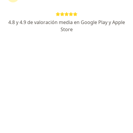
297 opiniones
Manejo integral de las enfermedades alérgicas
4.8 y 4.9 de valoración media en Google Play y Apple
Certificado Consejo Mexicano de Alergia
Store
Mayor información vía Whatsapp 5621588618
Moras 409, Ciudad de México
•
Mapa
Moras Medical Center
Acepta Zurich
Consulta Alergología
Este especialista no ofrece reserva de cita en línea en esta dirección.
Solicita una cita