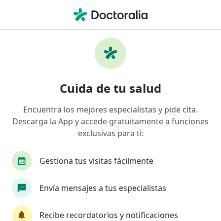
Men
Alergólogo • Ciudad de México, CDMX
Filtros
Seguro:
Zurich
Ma
Alergólogos recomendados de Zurich en
Cuida de tu salud
Ciudad de México
Encuentra los mejores especialistas y pide cita.
Descarga la App y accede gratuitamente a funciones
exclusivas para ti:
Gestiona tus visitas fácilmente
Envía mensajes a tus especialistas
Destacado
Dr. Juan José Xochihua García
Recibe recordatorios y notificaciones
Alergólogo, Inmunólogo