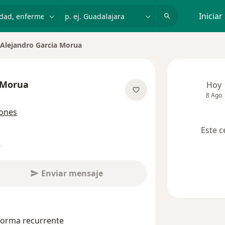
dad, enfermedad o nombre
p. ej. Guadalajara
Iniciar
Alejandro Garcia Morua
iar de ciudad
 Morua
Hoy
8 Ago
las especializaciones
iones
Este c
s
Enviar mensaje
 forma recurrente