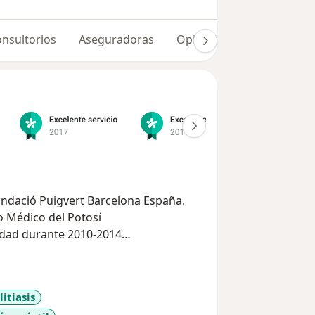
nsultorios
Aseguradoras
Opiniones (215)
Dudas
undació Puigvert Barcelona España.
o Médico del Potosí
ledad durante 2010-2014
logía.
gía
itiasis