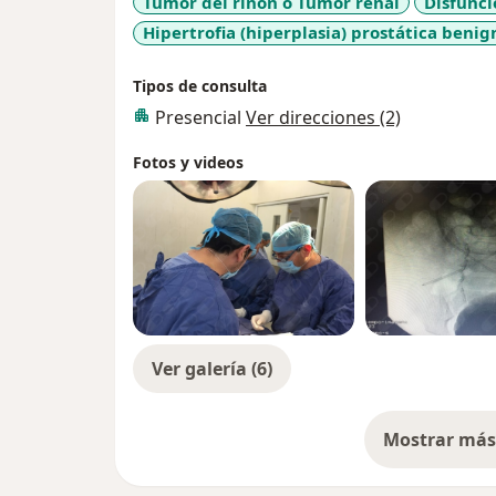
Tumor del riñón o Tumor renal
Disfunci
Hipertrofia (hiperplasia) prostática benig
Tipos de consulta
Presencial
Ver direcciones (2)
Fotos y videos
Ver galería (6)
Mostrar más 
so