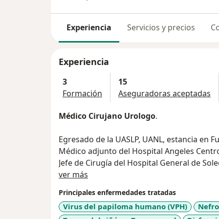
Experiencia
Servicios y precios
Co
Experiencia
3
15
Formación
Aseguradoras aceptadas
Médico Cirujano Urologo
.
Egresado de la UASLP, UANL, estancia en F
Médico adjunto del Hospital Angeles Centr
Jefe de Cirugía del Hospital General de So
Sobre mí
Certificado por el Consejo Mexicano de Uro
ver más
Miembro del Colegio Potosino de Urología.
Principales enfermedades tratadas
Miembro de la Sociedad Méxicana de Urolo
Virus del papiloma humano (VPH)
Nefrol