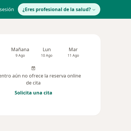
 sesión
¿Eres profesional de la salud?
Mañana
Lun
Mar
Mié
Jue
9 Ago
10 Ago
11 Ago
12 Ago
13 Ag
entro aún no ofrece la reserva online
de cita
Solicita una cita