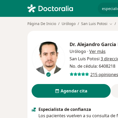
especiali
Página De Inicio
Urólogo
San Luis Potosi
Camb
Dr.
Alejandro Garcia
sobre 
Urólogo
·
Ver más
San Luis Potosi
3 direcc
No. de cédula: 6408218
215 opinione
Agendar cita
Especialista de confianza
Los pacientes vuelven a su consulta de