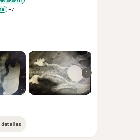
ón eréctil
a11y_sr_more_diseases
na
+7
detalles
bre la experiencia