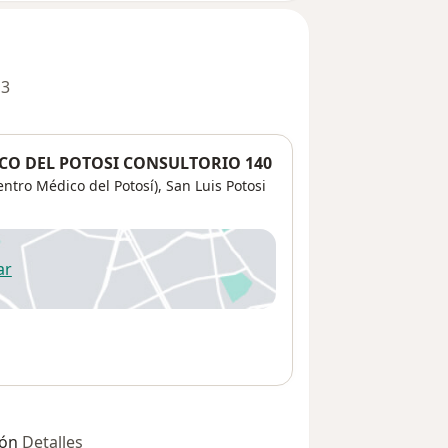
 3
CO DEL POTOSI CONSULTORIO 140
ntro Médico del Potosí),
San Luis Potosi
ar
 abre en una nueva pestaña
ión
Detalles