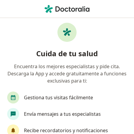
Men
Balanitis • San Luis Potosi, San Luis Potosí
Filtros
• 1
Seguro
Mapa
Especialistas en Balanitis en San Luis Potosi
Cuida de tu salud
Encuentra los mejores especialistas y pide cita.
¿Qué especialidad estás buscando?
Descarga la App y accede gratuitamente a funciones
Urólogo
Médico general
exclusivas para ti:
Gestiona tus visitas fácilmente
Envía mensajes a tus especialistas
Recibe recordatorios y notificaciones