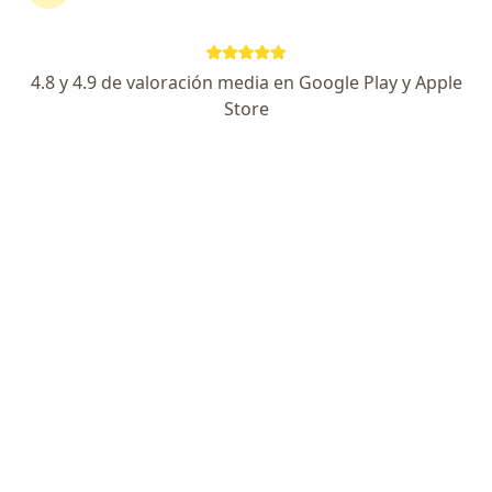
323 opiniones
Experto en enfermedades urinarias
4.8 y 4.9 de valoración media en Google Play y Apple
Alta especialidad en Mínima Invasión
Store
Los pacientes valoran la empatía
Especialista de confianza
Avenida Himno Nacional 815, San Luis Potosi
•
Mapa
CONSULTORIO PRIVADO
Acepta Seguros Inbursa
Primera visita Urología
Este especialista no ofrece reserva de cita en línea en esta dirección.
Solicita una cita