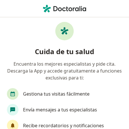
Men
Urólogo • San Luis Potosi, San Luis Potosí
Filtros
Seguro:
Seguros Inbursa
Urólogos recomendados de Seguros
Cuida de tu salud
Inbursa en San Luis Potosi
Encuentra los mejores especialistas y pide cita.
Descarga la App y accede gratuitamente a funciones
exclusivas para ti:
Gestiona tus visitas fácilmente
Envía mensajes a tus especialistas
Destacado
Dr. Antonio Zubieta Huerta
Recibe recordatorios y notificaciones
·
Ver más
Urólogo