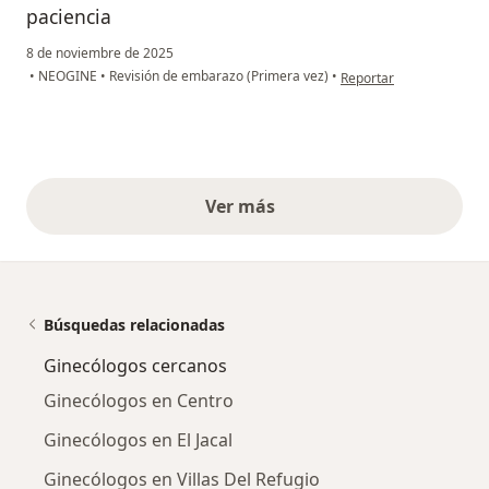
paciencia
8 de noviembre de 2025
en opinión del usuario C
•
NEOGINE
•
Revisión de embarazo (Primera vez)
•
Reportar
Ver más
opiniones anteriores
Búsquedas relacionadas
Ginecólogos cercanos
Ginecólogos en Centro
Ginecólogos en El Jacal
Ginecólogos en Villas Del Refugio