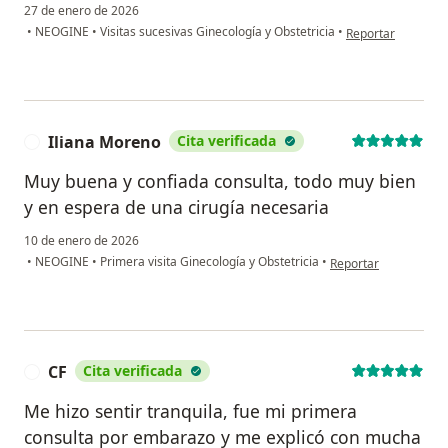
27 de enero de 2026
en opinión del usu
•
NEOGINE
•
Visitas sucesivas Ginecología y Obstetricia
•
Reportar
Iliana Moreno
Cita verificada
I
Muy buena y confiada consulta, todo muy bien
y en espera de una cirugía necesaria
10 de enero de 2026
en opinión del usuari
•
NEOGINE
•
Primera visita Ginecología y Obstetricia
•
Reportar
CF
Cita verificada
C
Me hizo sentir tranquila, fue mi primera
consulta por embarazo y me explicó con mucha