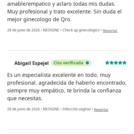
amable/empatico y aclaro todas mis dudas.
Muy profesional y trato excelente. Sin duda el
mejor ginecologo de Qro.
en opinión del usua
28 de junio de 2026
•
NEOGINE
•
Check up ginecológico
•
Reportar
Abigail Espejel
Cita verificada
A
Es un especialista excelente en todo, muy
profesional, agradecida de haberlo encontrado,
siempre muy empático, te brinda la confianza
que necesitas.
en opinión del usuario A
28 de junio de 2026
•
NEOGINE
•
Infección vaginal
•
Reportar