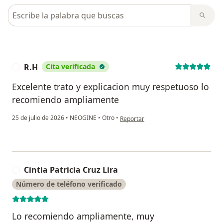
Busca en opiniones
R.H
Cita verificada
R
Excelente trato y explicacion muy respetuoso lo
recomiendo ampliamente
en opinión del usuario R.H
25 de julio de 2026
•
NEOGINE
•
Otro
•
Reportar
Cintia Patricia Cruz Lira
C
Número de teléfono verificado
Lo recomiendo ampliamente, muy