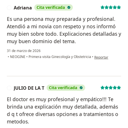
Adriana
Cita verificada
A
Es una persona muy preparada y profesional.
Atendió a mi novia con respeto y nos informó
muy bien sobre todo. Explicaciones detalladas y
muy buen dominio del tema.
31 de marzo de 2026
en opinión del usuari
•
NEOGINE
•
Primera visita Ginecología y Obstetricia
•
Reportar
JULIO DE LA T
Cita verificada
J
El doctor es muy profesional y empático!!! Te
brinda una explicación muy detallada, además
d q t ofrece diversas opciones a tratamientos o
metodos.