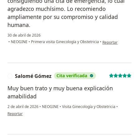
consiguiendo una cita de emergencia, lo cual
agradezco muchísimo. Lo recomiendo
ampliamente por su compromiso y calidad
humana.
30 de abril de 2026
en opinión del usuar
•
NEOGINE
•
Primera visita Ginecología y Obstetricia
•
Reportar
Salomé Gómez
Cita verificada
S
Muy buen trato y muy buena explicación
amabilidad
2 de abril de 2026
•
NEOGINE
•
Visita Ginecología y Obstetricia
•
en opinión del usuario Salomé Gómez
Reportar