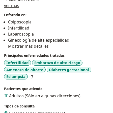
Sobre mí
Cirugía de Preservación Uterina Obstetrica y
ver más
Ginecologica por Miomatosis Uterina.
Enfocado en:
Cirugía Pélvica de alta complejidad.
Colposcopia
Cirugía Endoscopica Ginecologica
Infertilidad
Laparoscopia
Ginecología de alta especialidad
Mostrar más detalles
Principales enfermedades tratadas
Infertilidad
Embarazo de alto riesgo
Amenaza de aborto
Diabetes gestacional
a11y_sr_more_diseases
Eclampsia
+7
Pacientes que atiendo
Adultos (Sólo en algunas direcciones)
Tipos de consulta