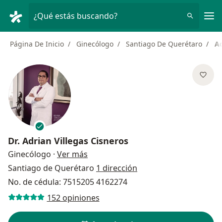
Men
¿Qué estás buscando?
Página De Inicio
Ginecólogo
Santiago De Querétaro
Ad
Dr.
Adrian Villegas Cisneros
sobre las especializaciones
Ginecólogo
·
Ver más
Santiago de Querétaro
1 dirección
No. de cédula: 7515205 4162274
152 opiniones